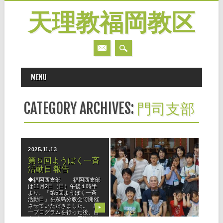
天理教福岡教区
MAIN MENU
Skip
MENU
to
content
CATEGORY ARCHIVES:
門司支部
2025.11.13
2023.09.02
第５回ようぼく一斉
こども会 報告（門司
活動日 報告
支部）
◆福岡西支部 福岡西支部
門司支部少年会では８月27
は11月2日（日）午後１時半
日、４年ぶりとなる「こども
より、「第5回ようぼく一斉
会」を紅大分教会で開催。少
活動日」を糸島分教会で開催
年会員19名、育成会員13名の
させていただきました。 統
計32名が参加しました。 以
▶
▶
一プログラムを行った後、自
前は毎年開催していたもの
主プログラムでは、周海分教
の、コロナ下以降は中止に。