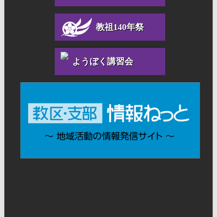
教祖140年祭
ようぼく講習会