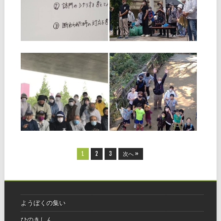
部） 報告
◆筑紫支部 筑紫支部では９
月28日、外に出ない「にをい
門司支部（猪原啓介支部
がけ」を実施。手紙、SNSな
長）は５月28日、ＪＲ門司港
どを利用し、「身近な人へ御
駅周辺の「門司港レトロ」で
教えを伝えよう」を実践し
清掃ひのきしんを実施。36名
▶
▶
た。事前準備として９月支部
（うち少年会員10名）が参加
例会にて、28日に向けて「身
しました。 同支部では、４
近な人」を想定し、電話、ラ
月29日の「全教一斉ひのきし
イン、手
んデー」は雨天のため予定会
2022.04.30
2021.11.02
場での
立教185年 全教一斉
少年会福岡教区団
ひのきしんデー 提唱
「わかぎの集い」報
90周年 開催
告
■福岡東支部 福岡東支部の
◆北部ブロック（10月3日開
ひのきしんデーは４月29日、
催） 少年会では、コロナ禍
福津市の東郷公園と志免町の
における行事開催を模索する
特別養護老人ホーム「やすら
中、少しでも同年代が顔見知
▶
▶
ぎの郷」の支部管内2カ所で
りになれるよう、わかぎの集
行いました。 いまだ新型コ
いを計画しました。 北部ブ
ロナウィルスの影響があり、
ロック少年会では、10月3日
天気予報では荒天といわれる
（日）、若松区脇田海岸にて
1
2
3
次へ »
中、東郷
開催し
ようぼくの集い
ひのきしん