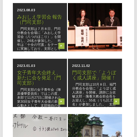
会長の福江弘一先生に「かし
久しぶりの開催に、子供たち
もの・か
も大喜
2023.08.03
2023.04.03
みおしえ学習会 報告
シンポジウム「教会
（門司支部）
発展の道標」（南
部・北部・中央）
門司支部は７月８日、門司
分教会を会場に「みおしえ学
■南部ブロック 石橋文化セ
習会（八つのほこり）」を開
ンター共同ホール（久留米
催し、24名が参加した。 昨
市）を会場に67名の参加者が
年は「十全の守護」をテーマ
集う中、三年千日活動をさら
▶
▶
に実施しており、支部として
なる勇み心で「今までよりプ
は２回目の開催。ファシリテ
ラス１」を目指し、ブロック
ーター（進行役）は、望月
内にてご活躍の３組のパネリ
文・門司分教
ストを迎えて開催されまし
2023.01.03
2022.11.02
た。 生死を
女子青年大会終え、
門司支部で「ようぼ
新たに会を発足（門
く成人講座」開催！
司支部）
門司支部は10月８日、福門
分教会を会場に「ようぼく成
門司支部の女子青年会（陣
人講座」を開催。講師に圡佐
原優華委員長）ではこの度、
敏太郎・撫養大教会前会長を
本部で11月27日に開催された
お迎えし、55名（うち託児６
第30回女子青年大会後の新た
▶
▶
名）が参加しました。 支部
な動きとして、支部独自の女
としては２年ぶりの「成人講
子青年会「まだわかい
座」でしたが、前回はオンラ
（会）」を発足。12月３日に
インでの
女子青年４名、担当者２名が
2022.10.02
2022.06.02
集まり、初
立教185年 全教一斉
「門司港レトロ」で
にをいがけデー 開催
ひのきしん（門司支