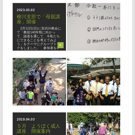
者）のお三方で、内容は①信
内にてご活躍の３組のパネリ
仰の元
ストを迎えて開催されまし
2023.03.02
2022.10.02
た。 生死を
柳川支部で「母親講
立教185年 全教一斉
座」開催
にをいがけデー 開催
2月12日(日)に安武分教会に
◆筑紫支部 筑紫支部では９
て「教祖140年祭に向かっ
月28日、外に出ない「にをい
て、諭達を通して、今私たち
がけ」を実施。手紙、SNSな
にできることを考えてみよ
どを利用し、「身近な人へ御
う」をテーマにグループトー
教えを伝えよう」を実践し
▶
▶
クをしました。 参加者を3
た。事前準備として９月支部
つのグループに分け、ワーク
例会にて、28日に向けて「身
シートを書いていただいて項
近な人」を想定し、電話、ラ
目に沿っ
イン、手
2021.11.02
2019.10.03
少年会福岡教区団
立教182年 全教一斉
「わかぎの集い」報
にをいがけデー 開催
告
◆福岡西支部 夏の陽気を思わ
せるような汗ばむ青空の下、
◆北部ブロック（10月3日開
ようぼく実動日初日の28日、
催） 少年会では、コロナ禍
福岡西支部では、姪浜駅南口
における行事開催を模索する
ロータリーと西新駅脇山口周
中、少しでも同年代が顔見知
▶
▶
辺に分かれて、路傍講演とリ
りになれるよう、わかぎの集
ーフレット配布をさせていた
いを計画しました。 北部ブ
だきました。 教会長をはじ
ロック少年会では、10月3日
め、布教
（日）、若松区脇田海岸にて
2019.04.03
2018.12.03
開催し
５月 ようぼく成人
第16回ひのきしんの
講座 開催案内
集い（北部・筑豊・