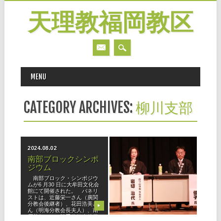
天理教福岡教区
MAIN MENU
Skip
MENU
to
content
CATEGORY ARCHIVES:
柳川支部
2024.08.02
2023.04.03
南部ブロックシンポ
シンポジウム「教会
ジウム
発展の道標」（南
部・北部・中央）
南部ブロック・シンポジウ
ムが6 月30 日に大牟田文化会
■南部ブロック 石橋文化セ
館にて開催された。 パネリ
ンター共同ホール（久留米
ストは、近藤栄一さん（廣関
市）を会場に67名の参加者が
分教会後継者）、花田浩美さ
集う中、三年千日活動をさら
▶
▶
ん（明海分教会長夫人）、南
なる勇み心で「今までよりプ
原善行さん（鞍手分教会後継
ラス１」を目指し、ブロック