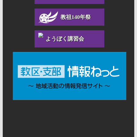
教祖140年祭
ようぼく講習会