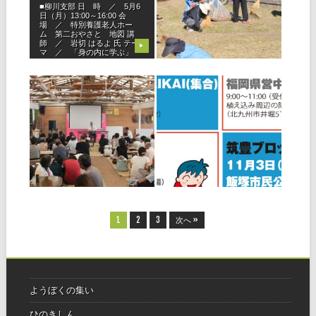
南部）報告
■柳川支部 日 時 ／ 5月6
日（月）13:00～16:00 会
◆筑豊ブロック 11月3日、
場 ／ 特別養護老人ホー
「第16回ひのきしんの集い
ム 第二おやさと 地図 講
（筑豊ブロック会場）」が、
師 ／ 岩切 はるよ 氏 テー
飯塚市民公園を会場に開催さ
▶
▶
マ ／ 「身の内に学ぶ」
れました。爽やかな秋空の中
291名が参加、除草・剪定・
清掃ひのきしんを行いまし
た。 事前準備として10月30日
2018.10.03
2018.08.05
に、
時報手配りひのきし
第16回ひのきしんの
ん者の集い（中央・
集い ご案内
北部・南部）
◆中央ブロック ビーチハウス
内で天理時報手配りひのきし
ん者の集いが開催されまし
た。 数日前に最終の下見に行
▶
▶
くと、問題発生！ 明る過ぎ
て、集いで上映する予定のビ
デオがスクリーンに映らな
い。ツルツルのボードを仕入
1
2
3
次へ »
れたり、天井
ようぼくの集い
ひのきしん