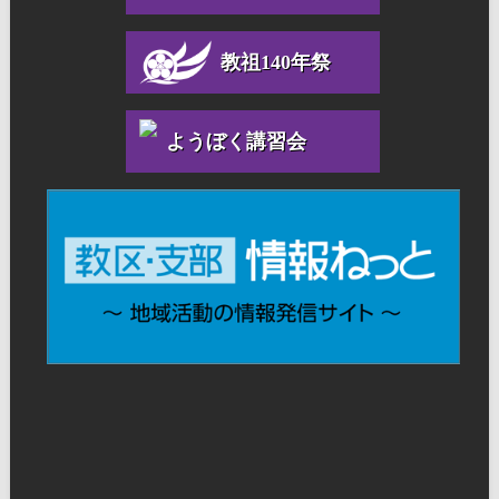
教祖140年祭
ようぼく講習会