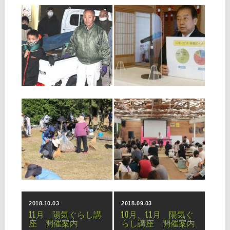
内にてご活躍の３組のパネリ
ロック少年会では、10月3日
ストを迎えて開催されまし
（日）、若松区脇田海岸にて
2021.02.02
2020.10.03
た。 生死を
開催し
特別企画 一人ひと
全教一斉にをいがけ
りのひのきしん 私
デー代替行事報告
にできるひのきしん
◆布教勉強会報告 小倉支部
⑤
小倉支部では、９月９日の
支部例会後に、全教一斉にを
半世紀以上続く早朝の駅前清
いがけデー代替行事として教
掃 小倉支部 日曜日の朝６
区布教部長の中隈禎昌先生に
▶
▶
時すぎ。まだ暗く、底冷えの
お越しいただき、布教勉強会
するＪＲ小倉駅前の大通りの
を14名の参加で開催しまし
脇道に、１台の軽トラックが
た。 最初に福岡・山口教区
止まっている。周辺では、ほ
での「にを
うき、ちり取り、火ばさみ、
2018.12.03
2018.10.03
ゴミ袋などを手にした数人
が、歩道の清
第16回ひのきしんの
時報手配りひのきし
集い（北部・筑豊・
ん者の集い（中央・
南部）報告
北部・南部）
◆筑豊ブロック 11月3日、
◆中央ブロック ビーチハウス
「第16回ひのきしんの集い
内で天理時報手配りひのきし
（筑豊ブロック会場）」が、
ん者の集いが開催されまし
飯塚市民公園を会場に開催さ
た。 数日前に最終の下見に行
▶
▶
れました。爽やかな秋空の中
くと、問題発生！ 明る過ぎ
291名が参加、除草・剪定・
て、集いで上映する予定のビ
清掃ひのきしんを行いまし
デオがスクリーンに映らな
た。 事前準備として10月30日
い。ツルツルのボードを仕入
2018.10.03
2018.09.03
に、
れたり、天井
11月 陽気ぐらし講
10月、11月 陽気ぐ
座 開催案内
らし講座 開催案内