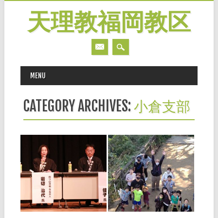
天理教福岡教区
MAIN MENU
Skip
MENU
to
content
CATEGORY ARCHIVES:
小倉支部
2023.04.03
2021.11.02
シンポジウム「教会
少年会福岡教区団
発展の道標」（南
「わかぎの集い」報
部・北部・中央）
告
■南部ブロック 石橋文化セ
◆北部ブロック（10月3日開
ンター共同ホール（久留米
催） 少年会では、コロナ禍
市）を会場に67名の参加者が
における行事開催を模索する
集う中、三年千日活動をさら
中、少しでも同年代が顔見知
▶
▶
なる勇み心で「今までよりプ
りになれるよう、わかぎの集
ラス１」を目指し、ブロック
いを計画しました。 北部ブ