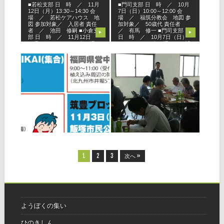
■若松支部 日 時 ／ 11月
■門司支部 日 時 ／ 10月
12日（月）13:30～14:30 会
7日（日）10:00～12:00 会
場 ／ 若松ケアハウス 地
場 ／ 福筑分教会 地図 参
図 参加対象／ 入居者 責任
加対象／ 50歳代 責任者
者 ／ 池田 修嗣 ■小倉支
／ 有馬 修一 ■門司支部
▶
▶
部 日 時 ／ 11月12日
日 時 ／ 10月7日（日）
（月）16:00～17:00 会 場
14:00～16:00 会 場 ／ 博
／
門
2018.08.05
2018.07.03
第16回ひのきしんの
小倉支部で「ようぼ
集い ご案内
く成人講座」開催！
小倉支部では６月17日
（日）、三萩野分教会におい
て、髙瀨一郎先生を講師にお
迎えし、「ことばづかい」を
テーマに「ようぼく成人講
▶
▶
座」を開催。32名が受講しま
した。 講師の体験によるユー
モラスな話と「言葉一つで相
手の気持ちが変
1
2
3
次へ »
ようぼくの集い
ひのきしん