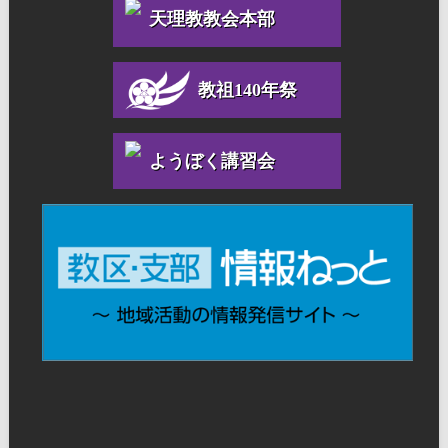
天理教教会本部
教祖140年祭
ようぼく講習会