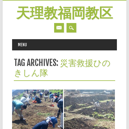
天理教福岡教区
MAIN MENU
Skip
MENU
to
content
TAG ARCHIVES:
災害救援ひの
きしん隊
2013.05.01
2013.03.04
災救隊 福岡教区隊短
災救隊 福岡教区隊短
報〈16〉
報〈15〉
４月27日、28日の両日、県の
去る２月９日（土）から１
災害ボランティア連絡会の要
０日（日）にかけて、八女市
請を受けて、九州北部豪雨の
星野村へ総員２９名（９日１
爪跡の残る八女市星野村へ教
６名、１０日１３名）が出動
区内より計17名が出動しまし
しました。 村ではまだ昨年