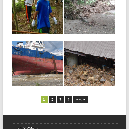
少年ひのきしん隊～
災救隊 ～九州北部
事後研修会～
豪雨出動報告～
〈２〉
少年会福岡教区団団長 小野
喜久 ８月２８日・２９日、
去る8月２７、２８日。九
福岡教区団少年ひのきしん隊
州北部豪雨による矢部川氾濫
の「事後研修会」を開催しま
により、河川敷にある千間土
した。台風の接近で、心配し
居公園（八女市立花町北山）
▶
▶
ていました天気も、激しい雨
内の流木やごみなどの撤去を
風もなく、すごしやすいお天
行いました。この公園はこれ
気のもと、今回は、災救隊福
まで、八女支部の方々が毎月
岡教区隊
ひのきしん活動を行っていた
2012.08.05
2012.08.01
公園でもあり
ありがとうの５日間
災救隊 ～九州北部
〈５日目 最終回〉
豪雨出動報告～
午前中、相談員の研修会の時
九州北部豪雨出動 ７月３日か
間を利用して、陸前高田市、
ら４日にかけて、大分県で豪
気仙沼市に車を走らせた。 陸
雨による災害が起きました。
前高田市に到着。 小高い丘を
災害救援ひのきしん隊（以下
越え、市内に近づくにつれ広
災救隊）福岡教区隊では、そ
▶
▶
大な草原が広がっていく。以
の対策を大分教区隊と相談
前は、田園地帯だったとのこ
し、まずは大分県日田市へ視
と。丘のふもとには、まだ部
察に行く話しが固まりつつあ
屋の中が
るころ、１０
1
2
3
4
次へ »
ようぼくの集い