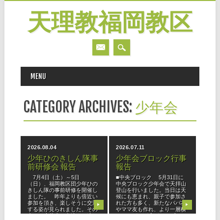
天理教福岡教区
MAIN MENU
Skip
MENU
to
content
CATEGORY ARCHIVES:
少年会
2026.08.04
2026.07.11
少年ひのきしん隊事
少年会ブロック行事
前研修会 報告
報告
7月4日（土）～5日
■中央ブロック 5月31日に
（日）、福岡教区団少年ひの
中央ブロック少年会で天拝山
きしん隊の事前研修を開催し
登山を行いました。当日は天
ました。 昨年よりも倍近い
候にも恵まれ、親子で参加さ
参加を頂き、楽しそうに交流
れた方も多く、新たなパパ友
▶
▶
する姿が見られました。その
やママ友も作れ、より一層横
中には未信者の友達をお連れ
のつながりが広がり、ブロッ