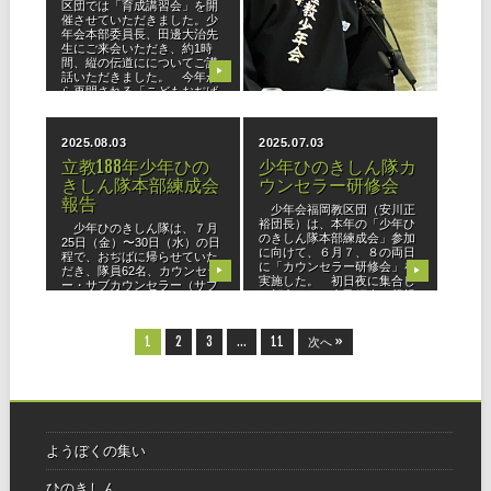
区団では「育成講習会」を開
5月1日、少年会福岡教区団
催させていただきました。少
では育成講習会を開催させて
年会本部委員長、田邊大治先
いただきました。講師に少年
生にご来会いただき、約1時
会本部副委員長、島村正規
間、縦の伝道にについてご講
（髙知大教会長）先生にご来
▶
▶
話いただきました。 今年か
会いただき、ご講話をいただ
ら再開される「こどもおぢば
きました。我が家のいんねん
がえり」に
の話しを起点に、子供に信仰
のありがたさ
2025.08.03
2025.07.03
立教188年少年ひの
少年ひのきしん隊カ
きしん隊本部練成会
ウンセラー研修会
報告
少年会福岡教区団（安川正
裕団長）は、本年の「少年ひ
少年ひのきしん隊は、７月
のきしん隊本部練成会」参加
25日（金）〜30日（水）の日
に向けて、６月７、８の両日
程で、おぢばに帰らせていた
に「カウンセラー研修会」を
だき、隊員62名、カウンセラ
▶
▶
実施した。 初日夜に集合し
ー・サブカウンセラー（サブ
て顔合わせ、自己紹介、懇親
カン）22名、サポートスタッ
を持ち、翌日早朝からウオー
フ10名、現地スタッフ４名の
ミングアップ
総勢98名でした。今回の隊員
1
2
3
…
11
次へ »
ようぼくの集い
ひのきしん