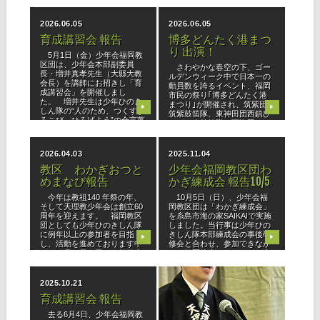
する子も多く、初めて触れる
ク行事を通して教区行事にも
お道の教えに不思
皆さんが
2026.06.05
2026.06.05
育成講習会 報告
博多どんたく港まつ
り 出演！
5月1日（金）少年会福岡教
区団は、少年会本部副委員
さわやかな春空の下、ゴー
長・増井真孝先生（大縣大教
ルデンウィーク中で日本一の
会長）を講師にお招きし「育
動員数を誇るイベント、福岡
成講習会」を開催しまし
市民の祭り｢博多どんたく港
た。 増井先生は少年ひのき
まつり｣が開催され、筑紫団
▶
▶
しん隊の“人のため、つくすよ
筑紫鼓笛隊、東神田団西鎮ひ
ろこび、ひろげよう”の合言葉
ながた会鼓笛隊、西海団さい
をテーマに、
かい鼓笛隊、香川団博多鼓笛
隊、福岡教区
2026.04.03
2025.11.04
教区 わかぎおつと
少年会福岡教区団わ
めまなび報告
かぎ練成会 報告10/5
今年は教祖140 年祭の年、
10月5日（日）、少年会福
そして天理教少年会は創立60
岡教区団は「わかぎ練成会」
周年を迎えます。 福岡教区
を糸島市海の家SAIKAIで実施
団としても少年ひのきしん隊
しました。当行事は少年ひの
に例年以上の参加者を目指
きしん隊本部練成会の事後研
▶
▶
し、活動を進めております中
修会と合わせ、参加できなか
に、３月１日（日）、教務支
った教区管内のわかぎにも声
庁にて【わかぎおつとめまな
をかけ、「人のためつくすよ
び】を
ろこ
2025.10.21
2025.10.21
育成講習会 報告
育成講習会 開催報告
5/1
去る6月4日、少年会福岡教