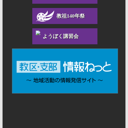
教祖140年祭
ようぼく講習会