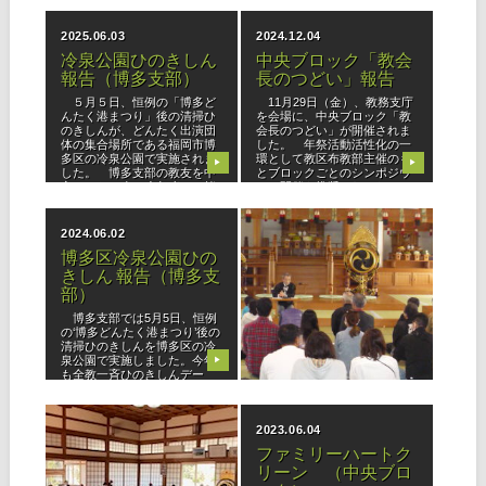
いで、支部内外の有志と中央
ム「すっきり解決！ 不足の
ブロック青
心」に沿って進められまし
2025.06.03
2024.12.04
た。 プログラ
冷泉公園ひのきしん
中央ブロック「教会
報告（博多支部）
長のつどい」報告
５月５日、恒例の「博多ど
11月29日（金）、教務支庁
んたく港まつり」後の清掃ひ
を会場に、中央ブロック「教
のきしんが、どんたく出演団
会長のつどい」が開催されま
体の集合場所である福岡市博
した。 年祭活動活性化の一
多区の冷泉公園で実施されま
環として教区布教部主催のも
▶
▶
した。 博多支部の教友を中
とブロックごとのシンポジウ
心とした29名の参加者は、皆
ムの開催を推奨されるなか、
心一つに公園の草抜きや周辺
「これからの支部活動」と題
のゴミ拾い
し、教会
2024.06.02
2023.11.01
博多区冷泉公園ひの
第1回ようぼく一斉
きしん 報告（博多支
活動日 報告
部）
◆博多支部 博多支部は鎭西
大教会を会場に開催しまし
博多支部では5月5日、恒例
た。朝8時より会場設営に取
の‘博多どんたく港まつり’後の
り掛かり、JR千早駅からの送
清掃ひのきしんを博多区の冷
迎バスも設定して、参加の皆
泉公園で実施しました。今年
▶
▶
様をお迎えしました。 10時
も全教一斉ひのきしんデー
より開会、全員で心一つに
は、当支部ではやむなく雨天
「おつとめ」を勤め、諭達の
中止となりましたが、5日は
拝読、教会
結構なお天気の下、皆心一つ
2023.10.02
2023.06.04
になって
立教186年全教一斉
ファミリーハートク
にをいがけデー 開催
リーン （中央ブロ