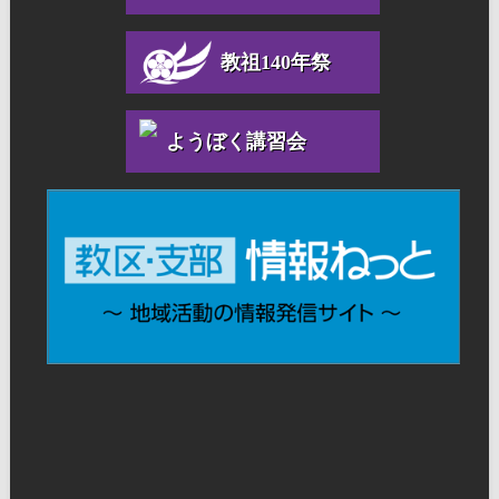
教祖140年祭
ようぼく講習会