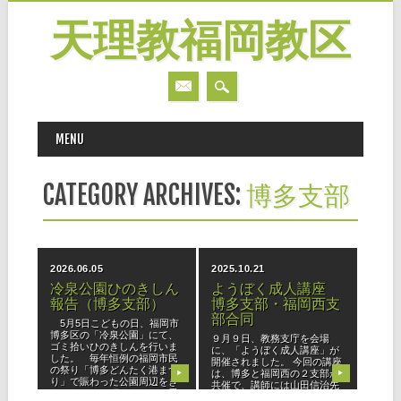
天理教福岡教区
MAIN MENU
Skip
MENU
to
content
CATEGORY ARCHIVES:
博多支部
2026.06.05
2025.10.21
冷泉公園ひのきしん
ようぼく成人講座
報告（博多支部）
博多支部・福岡西支
部合同
5月5日こどもの日、福岡市
博多区の「冷泉公園」にて、
９月９日、教務支庁を会場
ゴミ拾いひのきしんを行いま
に、「ようぼく成人講座」が
した。 毎年恒例の福岡市民
開催されました。 今回の講座
の祭り「博多どんたく港まつ
は、博多と福岡西の２支部が
▶
▶
り」で賑わった公園周辺をき
共催で、講師には山田信治先
れいにさせて頂きたいとの思
生を迎え、かがやきプログラ