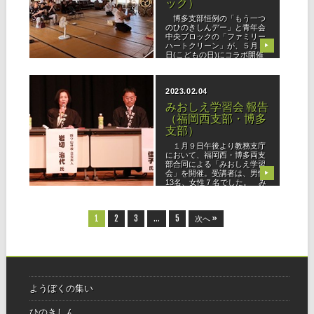
ック）
◆博多支部 博多支部では、
３日間、３カ所の教会を拠点
博多支部恒例の「もう一つ
に実動１時間と時間を仕切っ
のひのきしんデー」と青年会
て実施しました。 初日は、
中央ブロックの「ファミリー
多くの人が利用されているJR
ハートクリーン」が、５月５
▶
▶
吉塚駅に向かって「神名流
日(こどもの日)にコラボ開催
し」と駅での「路傍講演」を
しました。 ４月29日「全教
行い、行き交う人々に教祖の
一斉ひのきしんデー」の雨天
御教えをお
中止と前夜の雨予報を吹き飛
2023.04.03
2023.02.04
ばし、結
シンポジウム「教会
みおしえ学習会 報告
発展の道標」（南
（福岡西支部・博多
部・北部・中央）
支部）
■南部ブロック 石橋文化セ
１月９日午後より教務支庁
ンター共同ホール（久留米
において、福岡西・博多両支
市）を会場に67名の参加者が
部合同による「みおしえ学習
集う中、三年千日活動をさら
会」を開催。受講者は、男性
▶
▶
なる勇み心で「今までよりプ
13名、女性７名でした。 み
ラス１」を目指し、ブロック
おしえ学習会の開催は今回が
内にてご活躍の３組のパネリ
初めて。参加した教会長さ
ストを迎えて開催されまし
ん、布教所長さんがプログラ
1
2
3
…
5
次へ »
た。 生死を
ムの特徴と流
ようぼくの集い
ひのきしん