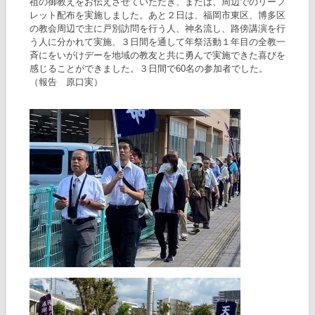
祖の御教えをお伝えさせていただき、または、周辺でのリーフ
レット配布を実施しました。あと２日は、福岡市東区、博多区
の教会周辺で主に戸別訪問を行う人、神名流し、路傍講演を行
う人に分かれて実施、３日間を通して年祭活動１年目の全教一
斉にをいがけデーを地域の教友と共に勇んで実施できた喜びを
感じることができました。３日間で60名の参加者でした。
（報告 原口実）