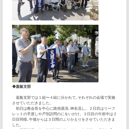
◆嘉飯支部
嘉飯支部では１組〜４組に分かれて､それぞれの会場で実施
させていただきました。
初日は教会長を中心に路傍講演､神名流し。２日目はリーフ
レットの手渡しや戸別訪問のにをいがけ。３日目の午前中は２
日目同様､午後からは３日間のふりかえりをさせていただきま
した。