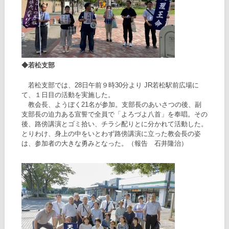
◆若松支部
若松支部では、28日午前９時30分より JR若松駅前広場に
て、１日目の活動を実施した。
教会長、ようぼく21名が参加。支部長のあいさつの後、副
支部長の迫力ある宣誓で全員で「よろづよ八首」を奉唱。その
後、路傍講演とゴミ拾い、チラシ配りとに分かれて活動した。
とりわけ、身上の中をいとわず路傍講演に立った教会長の姿
は、参加者の大きな勇みとなった。（報告 石井隆治）