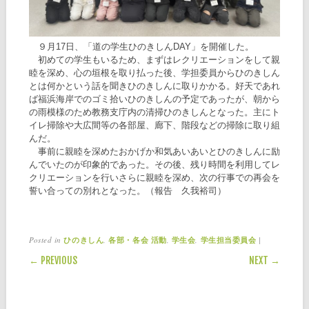
９月17日、「道の学生ひのきしんDAY」を開催した。
初めての学生もいるため、まずはレクリエーションをして親
睦を深め、心の垣根を取り払った後、学担委員からひのきしん
とは何かという話を聞きひのきしんに取りかかる。好天であれ
ば福浜海岸でのゴミ拾いひのきしんの予定であったが、朝から
の雨模様のため教務支庁内の清掃ひのきしんとなった。主にト
イレ掃除や大広間等の各部屋、廊下、階段などの掃除に取り組
んだ。
事前に親睦を深めたおかげか和気あいあいとひのきしんに励
んでいたのが印象的であった。その後、残り時間を利用してレ
クリエーションを行いさらに親睦を深め、次の行事での再会を
誓い合っての別れとなった。（報告 久我裕司）
Posted in
,
,
,
|
ひのきしん
各部・各会 活動
学生会
学生担当委員会
POST NAVIGATION
← PREVIOUS
NEXT →