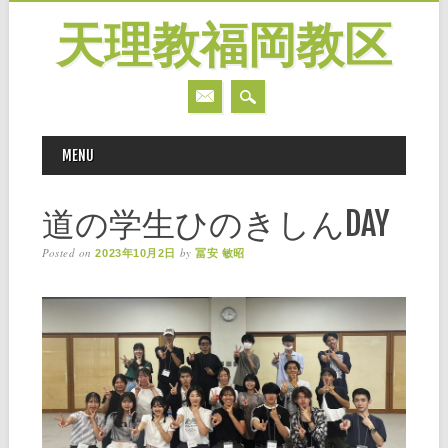
天理教福岡教区
MAIN MENU
Skip
MENU
to
content
道の学生ひのきしんDAY
Posted on
by
2023年10月2日
冨安 敏昭