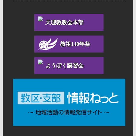
天理教教会本部
教祖140年祭
ようぼく講習会