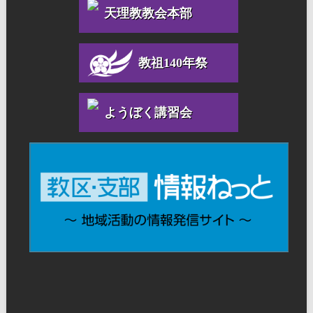
天理教教会本部
教祖140年祭
ようぼく講習会