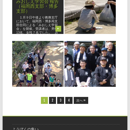
みおしえ学習会 報告
中央ブロック５月５
（福岡西支部・博多
日（もう一つの『ひ
支部）
のきしんデー』）￼
１月９日午後より教務支庁
４月29日の「全教一斉ひの
において、福岡西・博多両支
きしんデー」は、朝から土砂
部合同による「みおしえ学習
降りの雨で、博多支部では残
会」を開催。受講者は、男性
念ながら、緊急連絡網を使っ
▶
▶
13名、女性７名でした。 み
て中止の連絡をさせていただ
おしえ学習会の開催は今回が
きました。少雨決行の案内を
初めて。参加した教会長さ
支部内のようぼくにご案内し
ん、布教所長さんがプログラ
ておりましたので、副支部長
2021.11.02
2021.10.30
ムの特徴と流
と一緒に箱
少年会福岡教区団
立教184年 全教一斉
「わかぎの集い」報
にをいがけデー 報告
告
◆福岡西支部 今年の全教一
斉にをいがけデーは、各教会
◆北部ブロック（10月3日開
を中心に、各自がいまできる
催） 少年会では、コロナ禍
にをいがけ、おたすけ、ひの
における行事開催を模索する
きしんをさせていただくこと
中、少しでも同年代が顔見知
▶
▶
を申し合わせました。 勇み
りになれるよう、わかぎの集
心を伝えさせていただくべ
いを計画しました。 北部ブ
く、神名流しや路傍講演をす
ロック少年会では、10月3日
る者、教区の
（日）、若松区脇田海岸にて
1
2
3
4
次へ »
開催し
ようぼくの集い