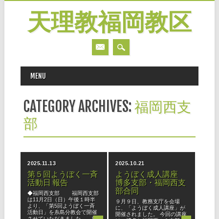
天理教福岡教区
MAIN MENU
Skip
MENU
to
content
CATEGORY ARCHIVES:
福岡西支
部
2025.11.13
2025.10.21
第５回ようぼく一斉
ようぼく成人講座
活動日 報告
博多支部・福岡西支
部合同
◆福岡西支部 福岡西支部
は11月2日（日）午後１時半
９月９日、教務支庁を会場
より、「第5回ようぼく一斉
に、「ようぼく成人講座」が
活動日」を糸島分教会で開催
開催されました。 今回の講座
させていただきました。 統