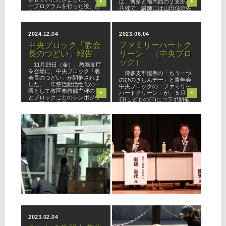
は、博多と福岡西の２支部が
▶
▶
一プログラムを行った後、自
共催で、講師には山田信治先
主プログラムでは、周海分教
生を迎え、かがやきプログラ
会長の福江弘一先生に「かし
ム「すっきり解決！ 不足の
もの・か
心」に沿って進められまし
2024.12.04
2023.06.04
た。 プログラ
中央ブロック「教会
ファミリーハートク
長のつどい」報告
リーン （中央ブロ
ック）
11月29日（金）、教務支庁
を会場に、中央ブロック「教
博多支部恒例の「もう一つ
会長のつどい」が開催されま
のひのきしんデー」と青年会
した。 年祭活動活性化の一
中央ブロックの「ファミリー
環として教区布教部主催のも
ハートクリーン」が、５月５
▶
▶
とブロックごとのシンポジウ
日(こどもの日)にコラボ開催
ムの開催を推奨されるなか、
しました。 ４月29日「全教
「これからの支部活動」と題
一斉ひのきしんデー」の雨天
し、教会
中止と前夜の雨予報を吹き飛
2023.04.30
2023.04.03
ばし、結
立教186年 全教一斉
シンポジウム「教会
ひのきしんデー 開催
発展の道標」（南
報告
部・北部・中央）
■福岡西支部 当日は朝から
■南部ブロック 石橋文化セ
どんよりと雨模様となり、会
ンター共同ホール（久留米
場での開催が心配されました
市）を会場に67名の参加者が
が、時間を短縮、内容を変更
集う中、三年千日活動をさら
▶
▶
しての臨機応変型で対応し、
なる勇み心で「今までよりプ
小戸公園（福岡市西区）では
ラス１」を目指し、ブロック
76名の教友がゴミ拾いを、志
内にてご活躍の３組のパネリ
摩中央公園（糸島市）では28
ストを迎えて開催されまし
2023.02.04
2022.06.02
名が除
た。 生死を