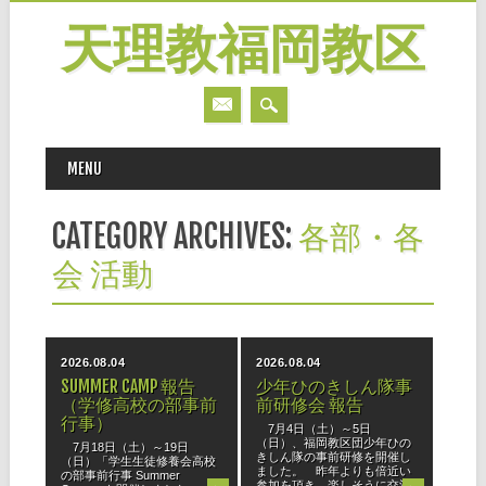
天理教福岡教区
MAIN MENU
Skip
MENU
to
content
CATEGORY ARCHIVES:
各部・各
会 活動
2026.08.04
2026.08.04
SUMMER CAMP 報告
少年ひのきしん隊事
（学修高校の部事前
前研修会 報告
行事）
7月4日（土）～5日
（日）、福岡教区団少年ひの
7月18日（土）～19日
きしん隊の事前研修を開催し
（日）「学生生徒修養会高校
ました。 昨年よりも倍近い
の部事前行事 Summer
参加を頂き、楽しそうに交流