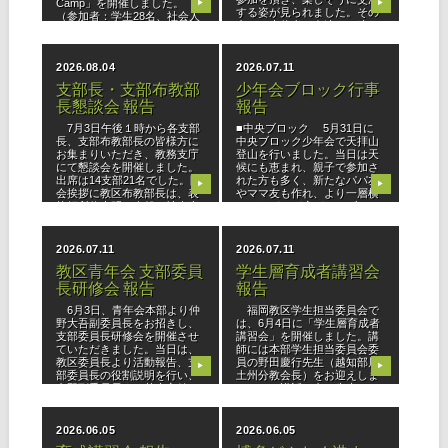
Camp」を開催しました。
▶
▶
する姿が見られました。その
（参加者：学生28名、社会人
中には未信者の友達をお連れ
3名、学担12名 計43名）
する子も多く、初めて触れる
今回は、天理教に詳しい方も
お道の教えに不思
初めて触れる方も、お道への
2026.08.04
2026.07.11
学び
支部長・支部布教部
少年会ブロック行事
長懇談会 報告
報告
7月3日午後１時から各支部
■中央ブロック 5月31日に
長、支部布教部長の皆様方に
中央ブロック少年会で天拝山
お集まりいただき、教務支庁
登山を行いました。当日は天
にて懇談会を開催しました。
候にも恵まれ、親子で参加さ
出席は14支部21名でした。開
れた方も多く、新たなパパ友
▶
▶
会挨拶に教区布教部長は、表
やママ友も作れ、より一層横
統領所信表明と今般の社会事
のつながりが広がり、ブロッ
情との関わり方への一考を述
ク行事を通して教区行事にも
べまし
皆さんが
2026.07.11
2026.07.11
教区青年会 支部委員
学生層育成者講習会
長研修会 報告
報告
6月3日、青年会本部より仲
福岡教区学生担当委員会で
野大吾副委員長をお招きし、
は、6月4日に「学生層育成者
支部委員長研修会を開催させ
講習会」を開催しました。講
ていただきました。当日は、
師には本部学生担当委員会委
教区委員長より活動報告、支
員の野田慶行先生（越知部属
▶
▶
部委員長の役割説明を行い、
土州分教会長）をお迎えしま
中野副委員長より基本方針
した。 講話の中で先生は、
「心を澄ます毎日を」につい
立教の三大いんねんである
ての本会の思
「人」「場
2026.06.05
2026.06.05