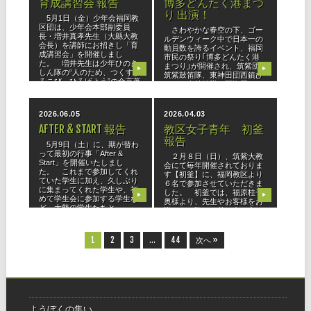
育成講習会 報告
博多どんたく港まつ
り 出演！
5月1日（金）少年会福岡教
区団は、少年会本部副委員
さわやかな春空の下、ゴー
長・増井真孝先生（大縣大教
ルデンウィーク中で日本一の
会長）を講師にお招きし「育
動員数を誇るイベント、福岡
成講習会」を開催しまし
市民の祭り｢博多どんたく港
た。 増井先生は少年ひのき
まつり｣が開催され、筑紫団
▶
▶
しん隊の“人のため、つくすよ
筑紫鼓笛隊、東神田団西鎮ひ
ろこび、ひろげよう”の合言葉
ながた会鼓笛隊、西海団さい
をテーマに、
かい鼓笛隊、香川団博多鼓笛
隊、福岡教区
2026.06.05
2026.04.03
AFTER & START 報告
教区女子青年 初釜
報告
5月9日（土）に、期が替わ
って最初の行事「After &
２月８日（日）、筑紫大教
Start」を開催いたしまし
会にて毎年開催されておりま
た。 これまで参加してくれ
す【初釜】に、福岡教区より
ていた学生に加え、久しぶり
６名で参加させていただきま
に集まってくれた学生や、初
した。 初釜では、福原桂子
▶
▶
めて学生会に参加する学生な
奥様より、先生やお客様をお
ど、大勢の学生たちと
迎えする際のお茶の出し方、
逆に自分がお客様になった際
の所作や心遣
1
2
3
…
44
次へ »
ようぼくの集い