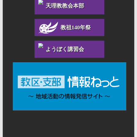
天理教教会本部
教祖140年祭
ようぼく講習会