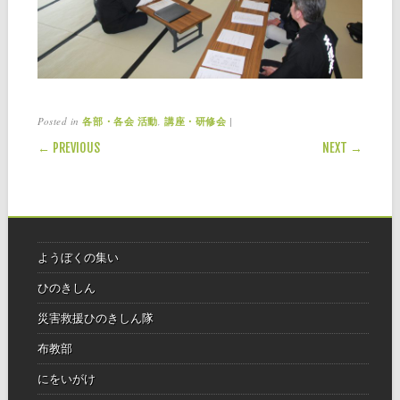
Posted in
,
|
各部・各会 活動
講座・研修会
POST NAVIGATION
← PREVIOUS
NEXT →
ようぼくの集い
ひのきしん
災害救援ひのきしん隊
布教部
にをいがけ