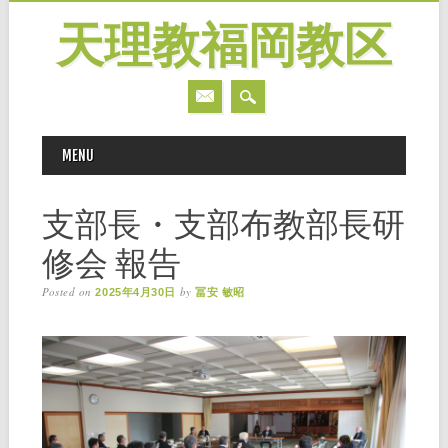
天理教福岡教区
MAIN MENU
Skip
MENU
to
content
支部長・支部布教部長研
修会 報告
Posted on
by
2025年4月30日
冨安 敏昭