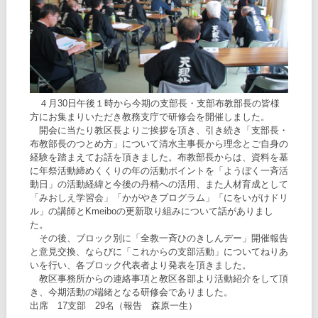
４月30日午後１時から今期の支部長・支部布教部長の皆様
方にお集まりいただき教務支庁で研修会を開催しました。
開会に当たり教区長よりご挨拶を頂き、引き続き「支部長・
布教部長のつとめ方」について清水主事長から理念とご自身の
経験を踏まえてお話を頂きました。布教部長からは、資料を基
に年祭活動締めくくりの年の活動ポイントを「ようぼく一斉活
動日」の活動経緯と今後の丹精への活用、また人材育成として
「みおしえ学習会」「かがやきプログラム」「にをいがけドリ
ル」の講師とKmeiboの更新取り組みについて話がありまし
た。
その後、ブロック別に「全教一斉ひのきしんデー」開催報告
と意見交換、ならびに「これからの支部活動」についてねりあ
いを行い、各ブロック代表者より発表を頂きました。
教区事務所からの連絡事項と教区各部より活動紹介をして頂
き、今期活動の端緒となる研修会でありました。
出席 17支部 29名（報告 森原一生）