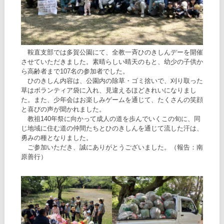
鞍直支部では多賀公園にて、全教一斉ひのきしんデーを開催
させていただきました。素晴らしい晴天のもと、幼少の子供か
ら高齢者まで107名の参加者でした。
ひのきしん内容は、公園内の除草・ゴミ捨いで、刈り取った
草はボランティア袋に入れ、見違えるほどきれいになりまし
た。また、少年会はお楽しみゲームを通じて、たくさんの笑顔
と喜びの声が聞かれました。
教祖140年祭に向かって成人の道を歩んでいくこの旬に、同
じ地域に住む道の仲間たちとひのきしんを通じて流した汗は、
勇みの種となりました。
ご参加いただき、誠にありがとうございました。（報告：南
原善行）