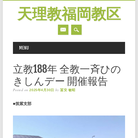
天理教福岡教区
MAIN MENU
Skip
MENU
to
content
立教188年 全教一斉ひの
きしんデー 開催報告
Posted on
by
2025年4月30日
冨安 敏昭
■筑紫支部