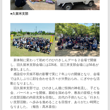
■久留米支部
新体制に変わって初めてのひのきしんデーを２会場で開催
し、旧久留米支部会場には226名、旧三井支部会場には56名が
参加しました。
感染症や天候不順の影響で実に７年ぶりの開催となり、会場
では久しぶりに顔を合わせる方々が大勢おられ、にぎやかな活
動となりました。
旧久留米支部では、ひのきしん後に恒例の神名流し、子ども
会、バーベキューを開催。親睦を深める中、教友の皆様と今後
の支部活動の内容充実を目指し、次代の子供たちにも「行きた
い支部活動」へ歩みを進めることを目指す、ありがたい時間と
なりました。（報告：髙木喜信）