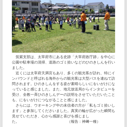
筑紫支部は、太宰府市にある史跡「大宰府政庁跡」を中心に
公園や駐車場の清掃、道路のゴミ拾いなどのひのきしんを行い
ました。
近くには太宰府天満宮もあり、多くの観光客が訪れ、特にイ
ンバウンドと呼ばれる海外からの観光客は大型バスを連ねて訪
問されます。ひのきしんをする姿が素晴らしいにをいがけにな
っていると感じました。また、地元放送局からインタビューを
受け、全教一斉ひのきしんデーの説明をさせていただいたこと
も、にをいがけにつながることと感じました。
さらには、ウオーキング中の未信者の方が「私もゴミ拾いし
ます」と参加してくださいました。真実の輪が広がった瞬間も
見せていただき、心から感謝と喜びを感じまし
た。 （報告：神﨑一種）