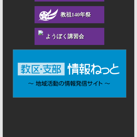
教祖140年祭
ようぼく講習会