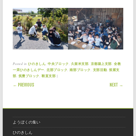
Posted in
,
,
,
,
ひのきしん
中央ブロック
久留米支部
京都築上支部
全教
,
,
,
,
一斉ひのきしんデー
北部ブロック
南部ブロック
支部活動
筑紫支
,
,
|
部
筑豊ブロック
鞍直支部
POST NAVIGATION
← PREVIOUS
NEXT →
ようぼくの集い
ひのきしん