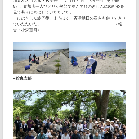
加者25名（内訳・教会長1、ようぼく16、少年会3、その他
5）。参加者一人ひとりが笑顔で勇んでひのきしんに励む姿を
見て共々に喜ばせていただいた。
ひのきしん終了後、ようぼく一斉活動日の案内も併せてさせ
ていただいた。 （報
告：小森寛司）
■鞍直支部