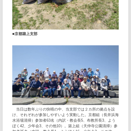
■京都築上支部
当日は数年ぶりの快晴の中、当支部では２カ所の拠点を設
け、それぞれが参加しやすいよう実動した。京都組（長井浜海
水浴場清掃）参加者63名（内訳・教会長5、布教所長3、よう
ぼく42、少年会3、その他10）。築上組（天仲寺公園清掃）参