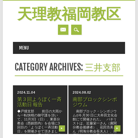
天理教福岡教区
MAIN MENU
Skip
MENU
to
content
CATEGORY ARCHIVES:
三井支部
2024.11.04
2024.08.02
第３回ようぼく一斉
南部ブロックシンポ
活動日 報告
ジウム
◆戸畑支部 前日の大雨か
南部ブロック・シンポジウ
ら一転快晴の御守護を頂い
ムが6 月30 日に大牟田文化会
て、11月3日（日）、東亜分
館にて開催された。 パネリ
教会（西鎮部内）を会場に3
ストは、近藤栄一さん（廣関
回目の「ようぼく一斉活動
分教会後継者）、花田浩美さ
▶
▶
日」を開催させて頂きまし
ん（明海分教会長夫人）、南
た。 10時の受付開始から参
原善行さん（鞍手分教会後継