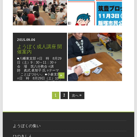
北部・南部）
◆中央ブロック ビーチハウス
内で天理時報手配りひのきし
ん者の集いが開催されまし
た。 数日前に最終の下見に行
▶
▶
くと、問題発生！ 明る過ぎ
て、集いで上映する予定のビ
デオがスクリーンに映らな
い。ツルツルのボードを仕入
2015.09.06
2015.02.05
れたり、天井
ようぼく成人講座 開
天理時報手配りひの
催案内
きしん ー三井支部
ー
■八幡東支部 ○日 時 8月29
日（土）9：30～11：30 ○
三井支部では、６年前から手
会 場 筑八分教会 ○講
配りひのきしんを実施。現在
師 眞武 眞智子 氏 ○テーマ
では、２つの拠点（天拝山分
「ことばづかい」 ■小倉支部
教会、理乃橋分教会）で22名
▶
▶
○日 時 8月29日（土）10：
のひのきしん者が活動してい
00～12：00 ○会 場 幡倉分
ます。 支部としての特徴のひ
教
とつは、教区内で唯一、教区
報｢たすけあい｣を時報ととも
1
2
次へ »
に手配
ようぼくの集い
ひのきしん