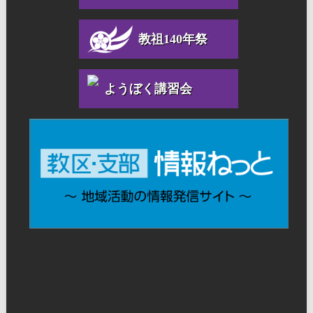
教祖140年祭
ようぼく講習会