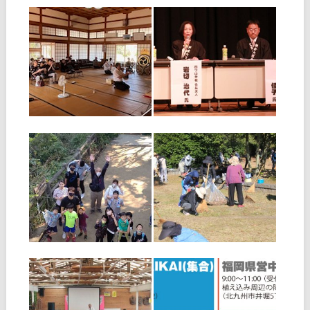
加者が集まり始め、最初は支
者）のお三方で、内容は①信
部長による開
仰の元
2023.10.02
2023.04.03
立教186年全教一斉
シンポジウム「教会
にをいがけデー 開催
発展の道標」（南
部・北部・中央）
◆博多支部 博多支部では、
３日間、３カ所の教会を拠点
■南部ブロック 石橋文化セ
に実動１時間と時間を仕切っ
ンター共同ホール（久留米
て実施しました。 初日は、
市）を会場に67名の参加者が
多くの人が利用されているJR
集う中、三年千日活動をさら
▶
▶
吉塚駅に向かって「神名流
なる勇み心で「今までよりプ
し」と駅での「路傍講演」を
ラス１」を目指し、ブロック
行い、行き交う人々に教祖の
内にてご活躍の３組のパネリ
御教えをお
ストを迎えて開催されまし
2021.11.02
2018.12.03
た。 生死を
少年会福岡教区団
第16回ひのきしんの
「わかぎの集い」報
集い（北部・筑豊・
告
南部）報告
◆北部ブロック（10月3日開
◆筑豊ブロック 11月3日、
催） 少年会では、コロナ禍
「第16回ひのきしんの集い
における行事開催を模索する
（筑豊ブロック会場）」が、
中、少しでも同年代が顔見知
飯塚市民公園を会場に開催さ
▶
▶
りになれるよう、わかぎの集
れました。爽やかな秋空の中
いを計画しました。 北部ブ
291名が参加、除草・剪定・
ロック少年会では、10月3日
清掃ひのきしんを行いまし
（日）、若松区脇田海岸にて
た。 事前準備として10月30日
2018.10.03
2018.08.05
開催し
に、
時報手配りひのきし
第16回ひのきしんの
ん者の集い（中央・
集い ご案内