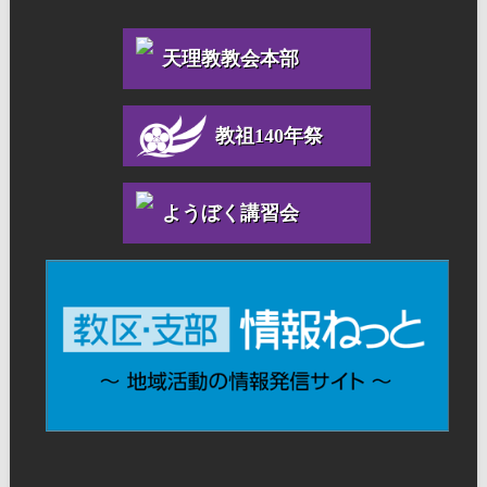
天理教教会本部
教祖140年祭
ようぼく講習会