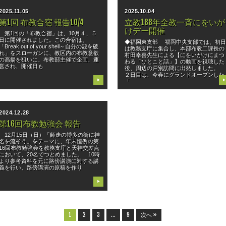
2025.11.05
2025.10.04
第1回 布教合宿 報告10/4
立教188年全教一斉にをいが
けデー開催
第1回の「布教合宿」は、10月４、５
日に開催されました。この合宿は、
◆福岡東支部 福岡中央支部では、初
「Break out of your shell～自分の殻を破
は教務支庁に集合し、本部布教二課長の
れ」をスローガンに、教区内の布教意欲
村田幸喜先生による【にをいがけにまつ
の高揚を狙いに、布教部主催で企画、運
わる「ひとこと話」】の動画を視聴した
営され、開催日も
後、周辺の戸別訪問に出発しました。
２日目は、今春にグランドオープンした
▶
「
▶
2024.12.28
第16回布教勉強会 報告
12月15日（日）「師走の博多の街に神
名を流そう」をテーマに、年末恒例の第
16回布教勉強会を教務支庁と天神交差点
において、20名でつとめました。 10時
より参考資料を元に路傍講演に対する講
義を行い、路傍講演の原稿を作り
▶
1
2
3
…
9
次へ »