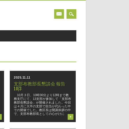
2025.11.11
支部布教部長懇談会 報告
10/3
10月３日、10時30分より12時まで教
務支庁にて、13支部が参加して「支部布
教部長懇談会」が開催されました。今回
は４月に大半の支部で担当が代わった中
での開催でした。教区長は開講挨拶の中
で、支部布教部長としての心がけに
▶