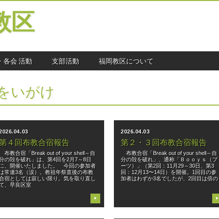
教区
・各会 活動
支部活動
福岡教区について
をいがけ
2026.04.03
2026.04.03
第４回布教合宿報告
第２・３回布教合宿報告
布教合宿「Break out of your shell～自
布教合宿「Break out of your shell～自
分の殻を破れ」は、第4回を2月7～8日
分の殻を破れ」、通称「Ｂｏｏｙｓ（ブ
に、開催いたしました。 今回の参加者
ーツ）」（第2回：11月29～30日、第3
は常連3名（涙）。教祖年祭直後の布教
回：12月13〜14日）を開催。1回目の参
合宿としては寂しい限り。気を取り直し
加者はわずか3名でしたが、2回目は倍の
て、早良区室
▶
▶