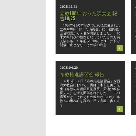
2025.11.11
立教188年 おうた演奏会 報
告10/25
10月25日の本部夕づとめ後に催された
立教188年「おうた演奏会」に、福岡教
区合唱団から７名が出演しました。 秋
季大祭前夜の恒例となっていたこのお供
え演奏も、５年前(2020年)はコロナ下で
開催中止となり、その後の終息
▶
2025.04.30
布教推進講習会 報告
４月5日、6日「布教推進講習会」が西
海大教会において、講師に木下恵美子先
生（布教の家兵庫寮副寮長・天浦分教会
長夫人）を迎え開催されました。 この
講習会は、それぞれの教会がこの旬に布
教への勇み心を高め、日々布教に歩く人
を
▶