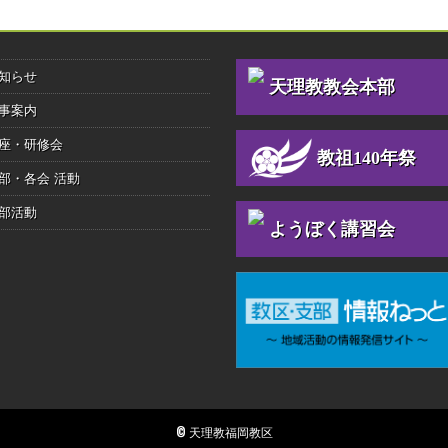
知らせ
天理教教会本部
事案内
座・研修会
教祖140年祭
部・各会 活動
部活動
ようぼく講習会
© 天理教福岡教区