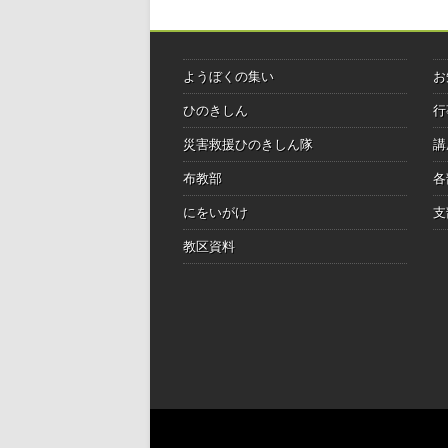
ようぼくの集い
お
ひのきしん
行
災害救援ひのきしん隊
講
布教部
各
にをいがけ
支
教区資料