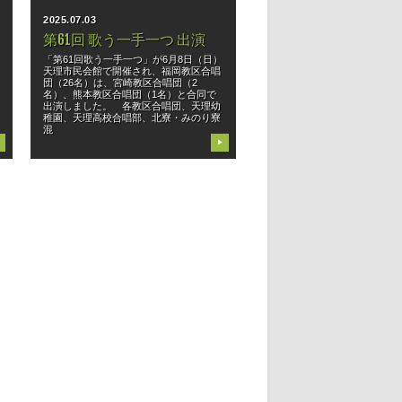
2025.07.03
第61回 歌う一手一つ 出演
「第61回歌う一手一つ」が6月8日（日）
天理市民会館で開催され、福岡教区合唱
日
団（26名）は、宮崎教区合唱団（2
名）、熊本教区合唱団（1名）と合同で
出演しました。 各教区合唱団、天理幼
稚園、天理高校合唱部、北寮・みのり寮
混
▶