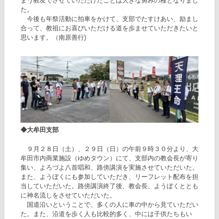
まう教友でさせていただけたことは大きな勇みの種となりまし
た。
今後も年祭活動に拍車をかけて、支部でたすけあい、励まし
合って、教祖にお喜びいただける道を歩ませていただきたいと
思います。（南原善行)
◆大牟田支部
９月２８日（土）、２９日（日）の午前９時３０分より、大
牟田市内商業施設（ゆめタウン）にて、支部内の教会長が寄り
集い、よろづよ八首唱和、路傍講演を実施させていただいた。
また、ようぼくにも参加していただき、リーフレット配布を担
当していただいた。路傍講演終了後、教会長、ようぼくととも
に神名流しをさせていただいた。
国道沿いということで、多くの人に車の中から見ていただい
た。また、沿道を歩く人も比較的多く、中には子供たちもい