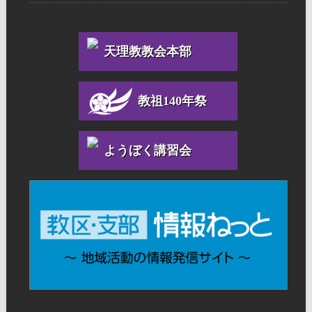
天理教教会本部
教祖140年祭
ようぼく講習会