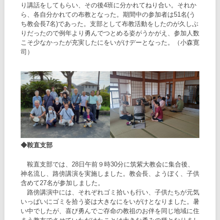
り講話をしてもらい、その後4班に分かれてねり合い。それか
ら、各自分かれての布教となった。期間中の参加者は51名(う
ち教会長7名)であった。支部として布教活動をしたのが久しぶ
りだったので例年より勇んでつとめる姿がうかがえ、参加人数
こそ少なかったが充実したにをいがけデーとなった。（小森寛
司）
◆鞍直支部
鞍直支部では、28日午前９時30分に筑紫大教会に集合後、
神名流し、路傍講演を実施しました。教会長、ようぼく、子供
含めて27名が参加しました。
路傍講演中には、それぞれゴミ拾いも行い、子供たちが元気
いっぱいにゴミを拾う姿は大きなにをいがけとなりました。暑
い中でしたが、喜び勇んでご存命の教祖のお伴を同じ地域に住