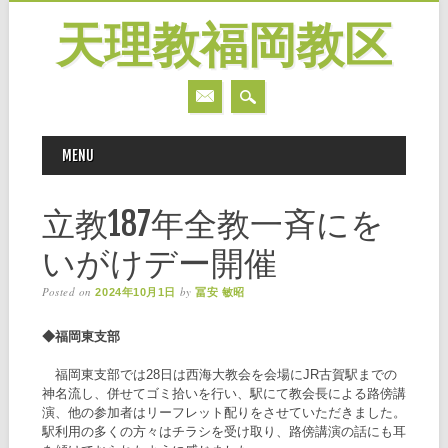
天理教福岡教区
MAIN MENU
Skip
MENU
to
content
立教187年全教一斉にを
いがけデー開催
Posted on
by
2024年10月1日
冨安 敏昭
◆福岡東支部
福岡東支部では28日は西海大教会を会場にJR古賀駅までの
神名流し、併せてゴミ拾いを行い、駅にて教会長による路傍講
演、他の参加者はリーフレット配りをさせていただきました。
駅利用の多くの方々はチラシを受け取り、路傍講演の話にも耳