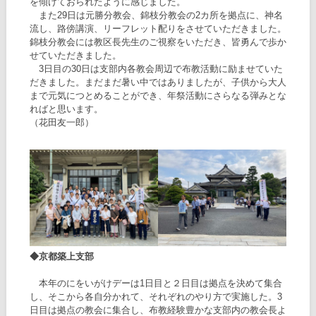
を傾けておられたように感じました。
また29日は元勝分教会、錦枝分教会の2カ所を拠点に、神名
流し、路傍講演、リーフレット配りをさせていただきました。
錦枝分教会には教区長先生のご視察をいただき、皆勇んで歩か
せていただきました。
3日目の30日は支部内各教会周辺で布教活動に励ませていた
だきました。まだまだ暑い中ではありましたが、子供から大人
まで元気につとめることができ、年祭活動にさらなる弾みとな
ればと思います。
（花田友一郎）
◆京都築上支部
本年のにをいがけデーは1日目と２日目は拠点を決めて集合
し、そこから各自分かれて、それぞれのやり方で実施した。3
日目は拠点の教会に集合し、布教経験豊かな支部内の教会長よ