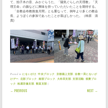
て、拍子木の音、みかぐらうた、「陽気ぐらしの天理教」「天
理王命」の旗などに興味を持っていただいたことを期待する。
「全教会布教推進月間」とも重なって、例年より多くの教会
長、ようぼくの参加であったことが喜ばしかった。（柿原 清
貴)
Posted in
,
,
,
にをいがけ
中央ブロック
京都築上支部
全教一斉にをいが
,
,
,
,
,
けデー
北部ブロック
南部ブロック
大牟田支部
支部活動
筑豊ブロ
,
,
|
ック
粕屋宗像支部
鞍直支部
POST NAVIGATION
← PREVIOUS
NEXT →