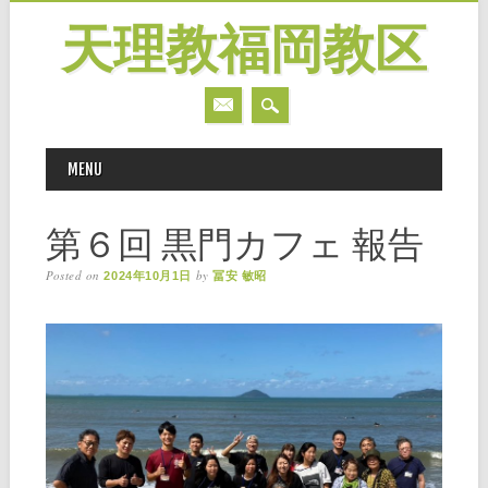
天理教福岡教区
MAIN MENU
Skip
MENU
to
content
第６回 黒門カフェ 報告
Posted on
by
2024年10月1日
冨安 敏昭