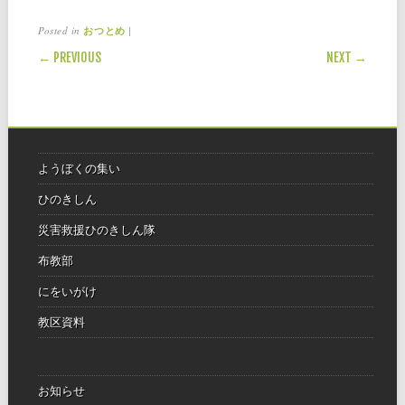
Posted in
|
おつとめ
POST NAVIGATION
← PREVIOUS
NEXT →
ようぼくの集い
ひのきしん
災害救援ひのきしん隊
布教部
にをいがけ
教区資料
お知らせ