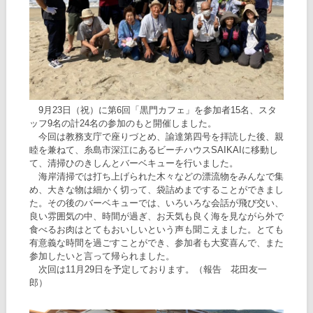
9月23日（祝）に第6回「黒門カフェ」を参加者15名、スタ
ッフ9名の計24名の参加のもと開催しました。
今回は教務支庁で座りづとめ、諭達第四号を拝読した後、親
睦を兼ねて、糸島市深江にあるビーチハウスSAIKAIに移動し
て、清掃ひのきしんとバーベキューを行いました。
海岸清掃では打ち上げられた木々などの漂流物をみんなで集
め、大きな物は細かく切って、袋詰めまですることができまし
た。その後のバーベキューでは、いろいろな会話が飛び交い、
良い雰囲気の中、時間が過ぎ、お天気も良く海を見ながら外で
食べるお肉はとてもおいしいという声も聞こえました。とても
有意義な時間を過ごすことができ、参加者も大変喜んで、また
参加したいと言って帰られました。
次回は11月29日を予定しております。（報告 花田友一
郎）