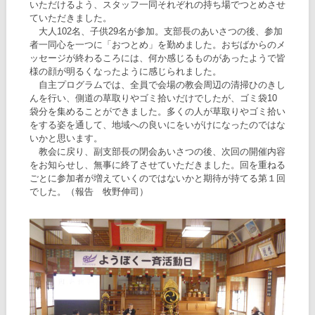
いただけるよう、スタッフ一同それぞれの持ち場でつとめさせ
ていただきました。
大人102名、子供29名が参加。支部長のあいさつの後、参加
者一同心を一つに「おつとめ」を勤めました。おぢばからのメ
ッセージが終わるころには、何か感じるものがあったようで皆
様の顔が明るくなったように感じられました。
自主プログラムでは、全員で会場の教会周辺の清掃ひのきし
んを行い、側道の草取りやゴミ拾いだけでしたが、ゴミ袋10
袋分を集めることができました。多くの人が草取りやゴミ拾い
をする姿を通して、地域への良いにをいがけになったのではな
いかと思います。
教会に戻り、副支部長の閉会あいさつの後、次回の開催内容
をお知らせし、無事に終了させていただきました。回を重ねる
ごとに参加者が増えていくのではないかと期待が持てる第１回
でした。（報告 牧野伸司）