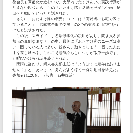
教会長も高齢化が進む中で、支部内でたすけあいの実践行動が
見えない現状から、この「おたすけ隊」活動を発案し企画、結
成へと動いていったと話された。
さらに、おたすけ隊の概要については「高齢者のお宅で困っ
ていること」「お葬式全般の支援」の2つの実践項目の柱を設
けたと説明された。
この後、スライドによる活動事例の説明があり、聞き入る参
加者の真剣なまなざしの中、最後に「おたすけ隊のニーズは高
い！困っている人は多い。皆さん、動きましょう！困った人に
手を差し延べる、これこそ陽気ぐらしにつながる第一歩です」
と呼びかけられ話を終えられた。
閉講に当たり、婦人会支部主任は「ようぼくに定年はありま
せん！」と、あいさつ。勇んだようぼく一斉活動日を終えた。
参加者は120名。（報告 石井隆治）