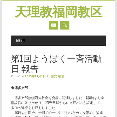
天理教福岡教区
MAIN MENU
Skip
MENU
to
content
第1回ようぼく一斉活動
日 報告
Posted on
by
2023年11月1日
冨安 敏昭
◆博多支部
博多支部は鎭西大教会を会場に開催しました。朝8時より会
場設営に取り掛かり、JR千早駅からの送迎バスも設定して、
参加の皆様をお迎えしました。
10時より開会、全員で心一つに「おつとめ」を勤め、諭達