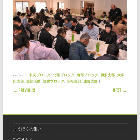
Posted in
,
,
,
,
中央ブロック
北部ブロック
南部ブロック
博多支部
大牟
,
,
,
,
|
田支部
支部活動
筑豊ブロック
若松支部
遠賀支部
POST NAVIGATION
← PREVIOUS
NEXT →
ようぼくの集い
ひのきしん