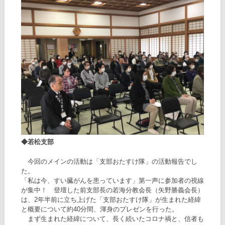
◆若松支部
今回のメインの活動は「支部おたすけ隊」の活動報告でし
た。
「私は今、すい臓がんを患っています」第一声に参加者の視線
が集中！ 登壇した前支部長の若海分教会長（矢野勝義会長）
は、2年半前に立ち上げた「支部おたすけ隊」が生まれた経緯
と概要について約40分間、渾身のプレゼンを行った。
まず生まれた経緯について、長く続いたコロナ禍と、信者も