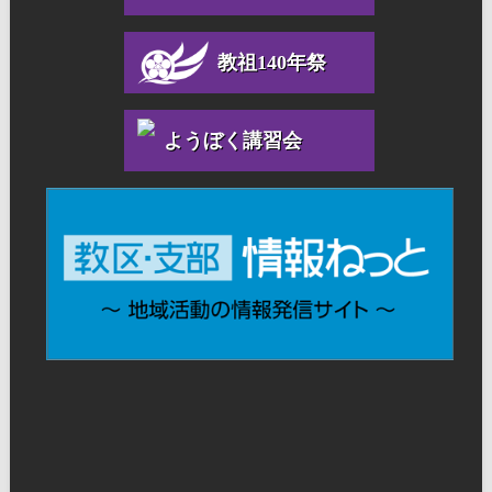
教祖140年祭
ようぼく講習会