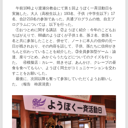
午前10時より渡瀬分教会にて第１回ようぼく一斉活動日を
実施した。大人（高校生以上）193名、子供（中学生以下）17
名、合計210名の参加であった。共通プログラムの他、自主プ
ログラムについては、以下を行った。
①おつとめに関する講話 ②ようぼく紹介：今年のこどもお
ぢばがえりで、88歳のようぼくが子供１名、孫２名、曾孫１
名と共に参加したことと、併せて、ノートに本人の信仰の元一
日が残されおり、その内容を話して、子供、孫たちに信仰がき
ちんと伝わっていることを紹介した。③全員参加型ゲーム：諭
達、座りづとめ、みかぐらうたなどについてのクイズを行っ
た。 ④模擬店：カレー、焼きそば、あんかけ、クレープの昼
食を食べてもらい、ようぼく同士がコミュニケーションを交わ
すことをお願いした。
最後に、次回以降も奮って参加していただくようお願いし
た。（報告 柿原清貴）