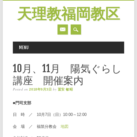
天理教福岡教区
MAIN MENU
Skip
MENU
to
content
10月、11月 陽気ぐらし
講座 開催案内
Posted on
by
2018年9月3日
冨安 敏昭
■門司支部
日 時 ／ 10月7日（日）10:00～12:00
会 場 ／ 福筑分教会
地図