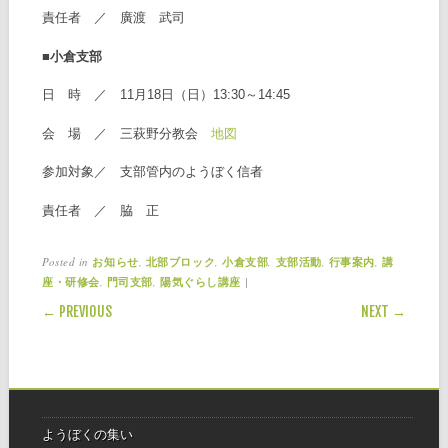
責任者 ／ 廣渡 武司
■小倉支部
日 時 ／ 11月18日（日）13:30～14:45
会 場 ／ 三萩野分教会
地図
参加対象／ 支部管内のようぼく信者
責任者 ／ 脇 正
Posted in
,
,
,
,
,
お知らせ
北部ブロック
小倉支部
支部活動
行事案内
講
,
,
|
座・研修会
門司支部
陽気ぐらし講座
POST NAVIGATION
← PREVIOUS
NEXT →
ようぼくの集い