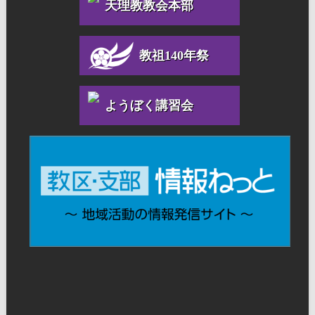
天理教教会本部
教祖140年祭
ようぼく講習会