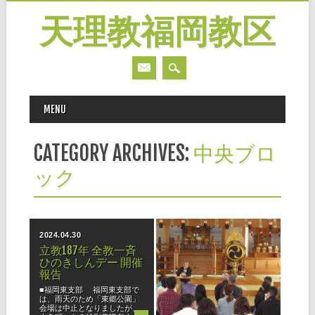
天理教福岡教区
MAIN MENU
Skip
MENU
to
content
CATEGORY ARCHIVES:
中央ブロ
ック
2024.04.30
2023.11.01
立教187年 全教一斉
第1回ようぼく一斉
ひのきしんデー 開催
活動日 報告
報告
◆博多支部 博多支部は鎭西
大教会を会場に開催しまし
■福岡東支部 福岡東支部で
た。朝8時より会場設営に取
は、雨天のため「東郷公園」
り掛かり、JR千早駅からの送
会場は中止となりましたが、
迎バスも設定して、参加の皆