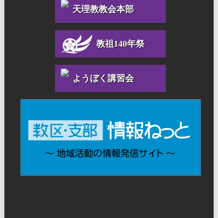
天理教教会本部
教祖140年祭
ようぼく講習会