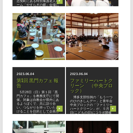
志免町にある特別養護老人ホ
▶
▶
様をお迎えしました。 10時
ーム「やすらぎの郷」会場に
より開会、全員で心一つに
は親子連れも多く、約90名の
「おつとめ」を勤め、諭達の
参加者で大変和やかに楽しく
拝読、教会
つとめることができました。
2023.11.01
2023.10.02
「やすら
少年会 夕涼み会
立教186年全教一斉
（福岡東支部） 報告
にをいがけデー 開催
福岡東支部では、10月22日
◆博多支部 博多支部では、
に少年会秋の夕涼み会を開
３日間、３カ所の教会を拠点
催。コロナ禍以降、約4年ぶ
に実動１時間と時間を仕切っ
りの少年会行事となり、支部
て実施しました。 初日は、
内の教会子弟はもとより、地
多くの人が利用されているJR
▶
▶
域の子供たちにも声を掛け、
吉塚駅に向かって「神名流
少年会員16名、保護者含む育
し」と駅での「路傍講演」を
成会員9名が参加しまし
行い、行き交う人々に教祖の
た。 久原分
御教えをお
2023.06.04
2023.06.04
第1回 黒門カフェ 報
ファミリーハートク
告
リーン （中央ブロ
ック）
5月28日（日）第１回「黒
門カフェ」を教務支庁にて開
博多支部恒例の「もう一つ
催。対象は自教会が県外にあ
のひのきしんデー」と青年会
るようぼくで、共に語り合
中央ブロックの「ファミリー
い、つながりを持っていただ
ハートクリーン」が、５月５
▶
▶
けることを目的として企画し
日(こどもの日)にコラボ開催
ました。今回は中央ブロック
しました。 ４月29日「全教
内の方々に向けて、対象者に
一斉ひのきしんデー」の雨天
は支部を通し
中止と前夜の雨予報を吹き飛
2023.04.30
2023.04.03
ばし、結