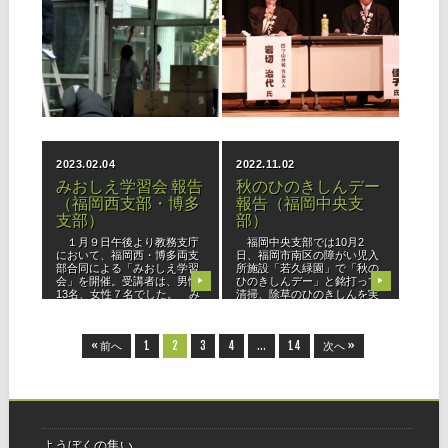
立教186年 全教一斉
シンポジウム「教会
ひのきしんデー 開催
発展の道標」（南
報告
部・北部・中央）
■福岡西支部 当日は朝から
■南部ブロック 石橋文化セ
どんよりと雨模様となり、会
ンター共同ホール（久留米
場での開催が心配されました
市）を会場に67名の参加者が
が、時間を短縮、内容を変更
集う中、三年千日活動をさら
▶
▶
しての臨機応変型で対応し、
なる勇み心で「今までよりプ
小戸公園（福岡市西区）では
ラス１」を目指し、ブロック
76名の教友がゴミ拾いを、志
内にてご活躍の３組のパネリ
摩中央公園（糸島市）では28
ストを迎えて開催されまし
2023.02.04
2022.11.02
名が除
た。 生死を
みおしえ学習会 報告
秋のひのきしんデー
（福岡西支部・博多
報告（福岡中央支
支部）
部）
１月９日午後より教務支庁
福岡中央支部では10月2
において、福岡西・博多両支
日、福岡市南区の障がい児入
部合同による「みおしえ学習
所施設「若久緑園」で「秋の
会」を開催。受講者は、男性
ひのきしんデー」と銘打って
▶
▶
13名、女性７名でした。 み
清掃、除草のひのきしんを実
おしえ学習会の開催は今回が
施しました。 支部では、毎
初めて。参加した教会長さ
月の定例活動として同園での
ん、布教所長さんがプログラ
ひのきしんを長年続けてお
« 前へ
1
2
3
4
…
14
次へ »
ムの特徴と流
り、4月の全教
ようぼくの集い