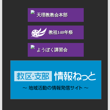
天理教教会本部
教祖140年祭
ようぼく講習会