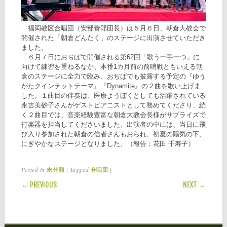
福岡教区合唱団（安部善郎団長）は５月６日、朝倉大教会で
開催された「朝倉どんたく」のステージに出演させていただき
ました。
６月７日におぢばで開催される第62回「歌う一手一つ」に
向けて練習を重ねるなか、本番1カ月前の前哨戦ともいえる朝
倉のステージに全力で臨み、おぢばでも披露する予定の『ゆう
がたクインテットテーマ』『Dynamite』の２曲を歌い上げま
した。１曲目の伴奏は、医療ようぼくとしても活躍されている
永吉美砂子さんがゲストピアニストとして務めてくださり、続
く２曲目では、音楽経験豊富な朝倉大教会長様がサプライズで
打楽器を担当してくださいました。出演者の中には、当日に飛
び入り参加された朝倉の信者さんもおられ、初夏の陽気の下、
にぎやかなステージとなりました。（報告：花田 千寿子）
Posted in
|
Tagged
|
未分類
合唱団
POST NAVIGATION
← PREVIOUS
NEXT →