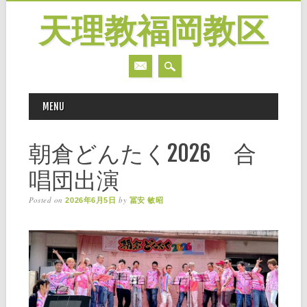
天理教福岡教区
MAIN MENU
Skip
MENU
to
content
朝倉どんたく2026 合
唱団出演
Posted on
by
2026年6月5日
冨安 敏昭