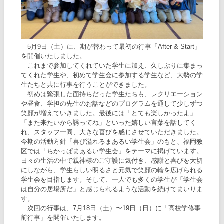
5月9日（土）に、期が替わって最初の行事「After & Start」
を開催いたしました。
これまで参加してくれていた学生に加え、久しぶりに集まっ
てくれた学生や、初めて学生会に参加する学生など、大勢の学
生たちと共に行事を行うことができました。
初めは緊張した面持ちだった学生たちも、レクリエーション
や昼食、学担の先生のお話などのプログラムを通して少しずつ
笑顔が増えていきました。最後には「とても楽しかったよ」
「また来たいから誘ってね」といった嬉しい言葉を話してく
れ、スタッフ一同、大きな喜びを感じさせていただきました。
今期の活動方針「喜び溢れるまあるい学生会」のもと、福岡教
区では「ちかっぱまぁるい学生会」をテーマに掲げています。
日々の生活の中で親神様のご守護に気付き、感謝と喜びを大切
にしながら、学生らしい明るさと元気で笑顔の輪を広げられる
学生会を目指します。そして、一人でも多くの学生が「学生会
は自分の居場所だ」と感じられるような活動を続けてまいりま
す。
次回の行事は、7月18日（土）〜19日（日）に「高校学修事
前行事」を開催いたします。