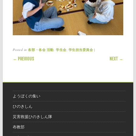
Posted in
,
,
|
各部・各会 活動
学生会
学生担当委員会
POST NAVIGATION
← PREVIOUS
NEXT →
ようぼくの集い
ひのきしん
災害救援ひのきしん隊
布教部