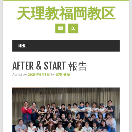
天理教福岡教区
MAIN MENU
Skip
MENU
to
content
AFTER & START 報告
Posted on
by
2026年6月5日
冨安 敏昭