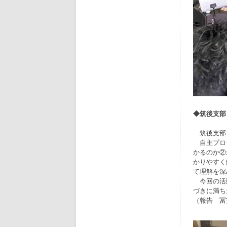
◆筑後支部
筑後支部（
自主プログ
かるのか②
かりやすく
て理解を深
今回の活動
づきに満ち
（報告 冨