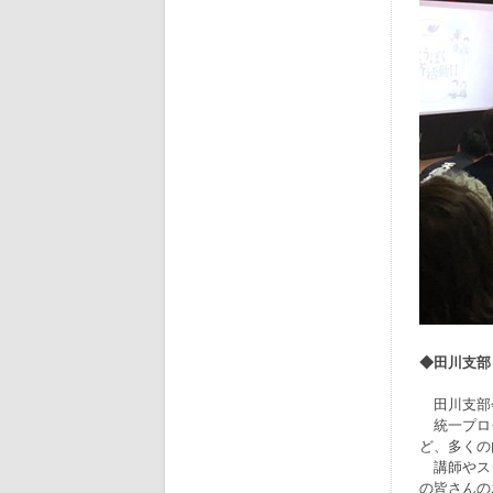
◆田川支部
田川支部会
統一プログ
ど、多くの
講師やスタ
の皆さんの