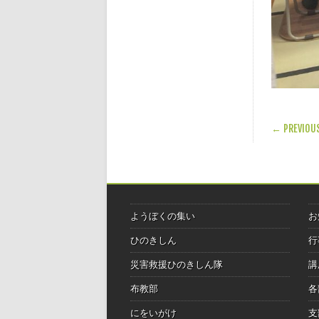
POST
← PREVIOU
ようぼくの集い
お
ひのきしん
行
災害救援ひのきしん隊
講
布教部
各
にをいがけ
支