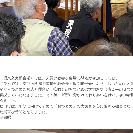
旧八女支部会場）では、大莞分教会を会場に81名が参加しました。
ラムでは、支部内所属の南筑分教会長・服部陽平先生より「おつとめ」と
かぐらづとめの形式と理合い ③教会のおつとめの大切さや心構え―の３つ
解説していただきました。その後、10班に分かれてねりあいを行い、参加者
めました。
日では、年祭に向けて改めて「おつとめ」の大切さを心に治める機会とな
た貴重な時間となりました。
安敏昭）