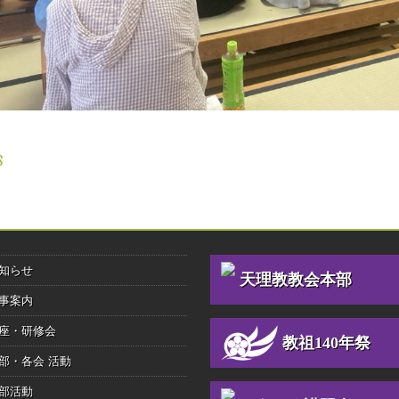
 NAVIGATION
S
知らせ
天理教教会本部
事案内
座・研修会
教祖140年祭
部・各会 活動
部活動