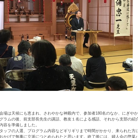
場は天候にも恵まれ、さわやかな神殿内で、参加者180名のなか、にぎや
ラムの後、前支部長先生の講話、教友１名による感話、それから支部の紹
内容を準備しました。
ッフの人選、プログラム内容などギリギリまで時間がかかり、来られた方
おかげで無事に立派につとめられたと思います。終了後には、婦人会の惣菜