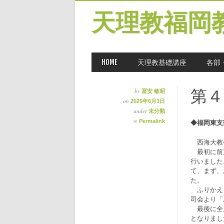
天理教福岡
MAIN MENU
Skip
HOME
天理教基礎講座
各部
to
content
第４
by
冨安 敏昭
on
2025年6月3日
under
未分類
∞
Permalink
◆福岡東支
西海大教会
最初に前支
行いました
て、まず、
た。
ふりかえり
司会より「
最後に全員
となりまし