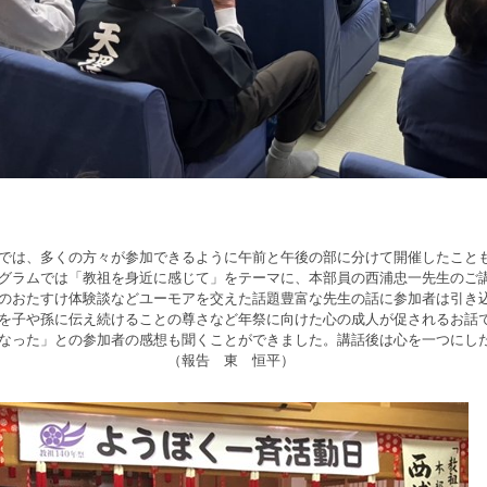
は、多くの方々が参加できるように午前と午後の部に分けて開催したことも
ラムでは「教祖を身近に感じて」をテーマに、本部員の西浦忠一先生のご
のおたすけ体験談などユーモアを交えた話題豊富な先生の話に参加者は引き
を子や孫に伝え続けることの尊さなど年祭に向けた心の成人が促されるお話
なった」との参加者の感想も聞くことができました。講話後は心を一つにし
 （報告 東 恒平）