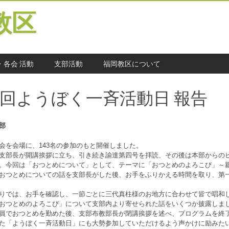
教区
・各会 活動
支部活動
福岡教区について
回ようぼく一斉活動日 報告
部
を会場に、143名の参加のもと開催しました。
部長が開講挨拶に立ち、引き続き諭達第四号を拝読、その後は本部からの
。今回は「おつとめについて」として、テーマに「おつとめのよろこび」～
おつとめについての話を支部長がした後、お手をふりかえる時間を取り、第
では、お手を確認し、一節ごとに三代真柱様のお地方に合わせて皆で唱和
おつとめのよろこび」について支部内より寄せられた話をいくつか披露しま
でおつとめを勤めた後、支部布教部長が閉講挨拶を述べ、プログラムを終了
た「ようぼく一斉活動日」にも大勢参加していただけるよう声かけに励みた