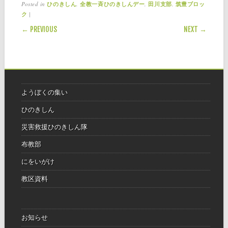
Posted in
,
,
,
ひのきしん
全教一斉ひのきしんデー
田川支部
筑豊ブロッ
|
ク
POST NAVIGATION
← PREVIOUS
NEXT →
ようぼくの集い
ひのきしん
災害救援ひのきしん隊
布教部
にをいがけ
教区資料
お知らせ