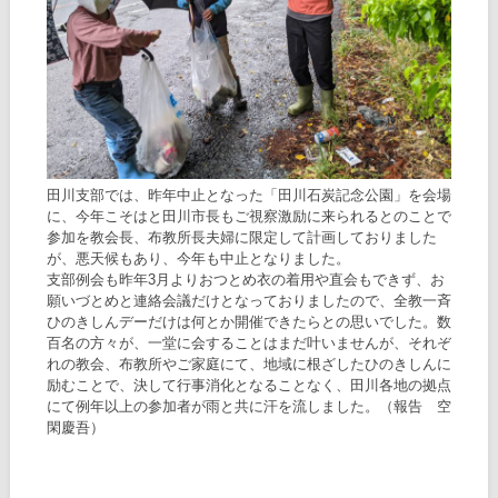
田川支部では、昨年中止となった「田川石炭記念公園」を会場
に、今年こそはと田川市長もご視察激励に来られるとのことで
参加を教会長、布教所長夫婦に限定して計画しておりました
が、悪天候もあり、今年も中止となりました。
支部例会も昨年3月よりおつとめ衣の着用や直会もできず、お
願いづとめと連絡会議だけとなっておりましたので、全教一斉
ひのきしんデーだけは何とか開催できたらとの思いでした。数
百名の方々が、一堂に会することはまだ叶いませんが、それぞ
れの教会、布教所やご家庭にて、地域に根ざしたひのきしんに
励むことで、決して行事消化となることなく、田川各地の拠点
にて例年以上の参加者が雨と共に汗を流しました。（報告 空
閑慶吾）