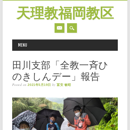
天理教福岡教区
MAIN MENU
Skip
MENU
to
content
田川支部「全教一斉ひ
のきしんデー」報告
Posted on
by
2021年5月19日
冨安 敏昭