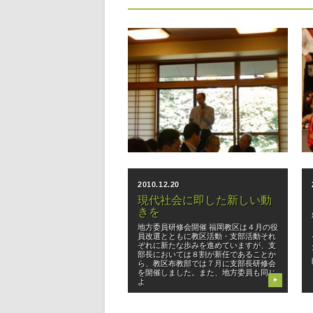
2010.12.27
手配りひのきしん者の増員
と天理時報の増部を目指し
て！
福岡西支部 「天理時報手配りひのきしん
者 感謝の集い」開催 福岡西支部で
は、さる１２月１日、「感謝の集い」を
開催した。 小春日和のこの日、支部担
当者・手配りひのきしん者２０名を乗せ
▶
たマイクロバスは進路を西にとり、「ま
2010.12.20
現代社会に即した新しい動
きを
地方委員研修会開催 福岡教区は４月の役
員改選とともに教区活動・支部活動それ
ぞれに新たな歩みを進めていますが、支
部長においては８割が新任であることか
ら、教区布教部では７月に支部長研修会
を開催しました。また、地方委員も同じ
よ
▶