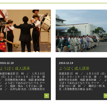
2010.12.27
2010.12.20
一手一つのよろこびを！
さつき松原でひのきしん
第２９回 鼓笛フェスタ ｉｎ ＦＵＫＵＯ
福岡教区隊がさつき松原・地島で教区訓
ＫＡ 開催 福岡教区鼓笛連盟では、１２
練 １１月３０日から１２月１日にかけ
月５日、 八幡市民会館にて、「鼓笛フェ
て、災害救援ひのきしん隊福岡教区隊
スタ」を開催いたしました。 今回は、福
（以下災救隊・﨑田正一郎隊長）は、宗
岡教区管内１１隊の鼓笛隊が参加。午前
像市さつき松原を会場に教区訓練を実
の部の演奏では各隊、一手一つの
施。２日間を通して、５４名の隊員と１
０名の粕
▶
▶
2010.12.19
2010.12.19
ようぼく成人講座
ようぼく成人講座
粕屋宗像支部 日 時 ／ １月３０日
筑紫支部 日 時 ／ １月３０日（日
（日）１３：００～１６：００ 会 場
１３：００～１６：００ 会 場 ／ 
／ 天理教西海大教会 地図 参加対象
紫野市文化会館 地図 参加対象 ／ 
／ ようぼくであればどなたでも テー
うぼくであればどなたでも テーマ 
マ ／ 感謝・慎み・たすけあい 講
言葉づかい 講 師 ／ 﨑田正一郎 先
師 ／ 石井弘樹 先生（天理教筑宮分
生（天理教豊筑分教会 会長）
▶
▶