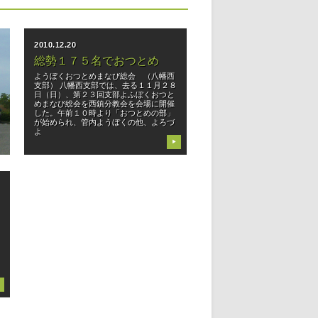
2010.12.20
総勢１７５名でおつとめ
ようぼくおつとめまなび総会 （八幡西
支部） 八幡西支部では、去る１１月２８
日（日）、第２３回支部よふぼくおつと
めまなび総会を西鎮分教会を会場に開催
した。午前１０時より「おつとめの部」
が始められ、管内ようぼくの他、よろづ
よ
▶
）
筑
よ
／