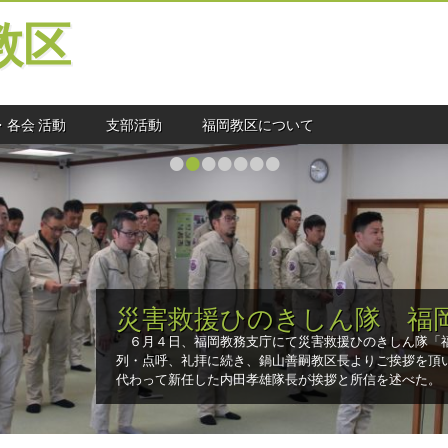
教区
・各会 活動
支部活動
福岡教区について
•
•
•
•
•
•
•
災害救援ひのきしん隊 福
６月４日、福岡教務支庁にて災害救援ひのきしん隊「
列・点呼、礼拝に続き、鍋山善嗣教区長よりご挨拶を頂
代わって新任した内田孝雄隊長が挨拶と所信を述べた