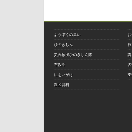
ようぼくの集い
お
ひのきしん
行
災害救援ひのきしん隊
講
布教部
各
にをいがけ
支
教区資料