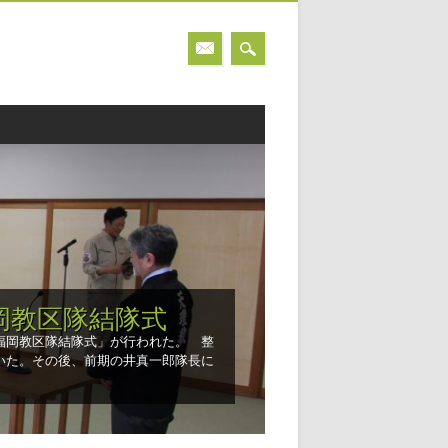
岡教区隊結隊式
福岡教区隊結隊式」が行われた。 整
いた。その後、前期の井真一郎隊長に
。