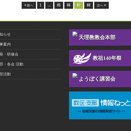
« 前へ
1
…
85
86
87
88
次へ »
知らせ
天理教教会本部
事案内
座・研修会
教祖140年祭
部・各会 活動
部活動
ようぼく講習会