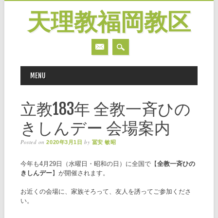
天理教福岡教区
MAIN MENU
Skip
MENU
to
content
立教183年 全教一斉ひの
きしんデー 会場案内
Posted on
by
2020年3月1日
冨安 敏昭
今年も4月29日（水曜日・昭和の日）に全国で【
全教一斉ひの
きしんデー
】が開催されます。
お近くの会場に、家族そろって、友人を誘ってご参加くださ
い。