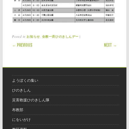
Posted in
,
|
お知らせ
全教一斉ひのきしんデー
POST NAVIGATION
← PREVIOUS
NEXT →
ようぼくの集い
ひのきしん
災害救援ひのきしん隊
布教部
にをいがけ