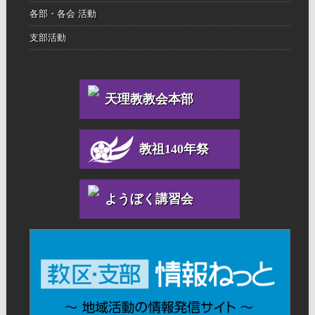
各部・各会 活動
支部活動
天理教教会本部
教祖140年祭
ようぼく講習会