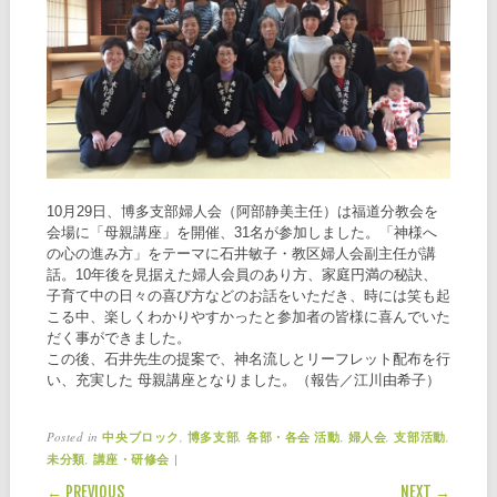
10月29日、博多支部婦人会（阿部静美主任）は福道分教会を
会場に「母親講座」を開催、31名が参加しました。「神様へ
の心の進み方」をテーマに石井敏子・教区婦人会副主任が講
話。10年後を見据えた婦人会員のあり方、家庭円満の秘訣、
子育て中の日々の喜び方などのお話をいただき、時には笑も起
こる中、楽しくわかりやすかったと参加者の皆様に喜んでいた
だく事ができました。
この後、石井先生の提案で、神名流しとリーフレット配布を行
い、充実した 母親講座となりました。（報告／江川由希子）
Posted in
,
,
,
,
,
中央ブロック
博多支部
各部・各会 活動
婦人会
支部活動
,
|
未分類
講座・研修会
POST NAVIGATION
← PREVIOUS
NEXT →