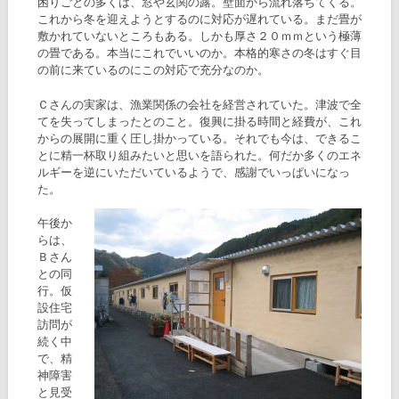
困りごとの多くは、窓や玄関の露。壁面から流れ落ちてくる。
これから冬を迎えようとするのに対応が遅れている。まだ畳が
敷かれていないところもある。しかも厚さ２０ｍｍという極薄
の畳である。本当にこれでいいのか。本格的寒さの冬はすぐ目
の前に来ているのにこの対応で充分なのか。
Ｃさんの実家は、漁業関係の会社を経営されていた。津波で全
てを失ってしまったとのこと。復興に掛る時間と経費が、これ
からの展開に重く圧し掛かっている。それでも今は、できるこ
とに精一杯取り組みたいと思いを語られた。何だか多くのエネ
ルギーを逆にいただいているようで、感謝でいっぱいになっ
た。
午後か
らは、
Ｂさん
との同
行。仮
設住宅
訪問が
続く中
で、精
神障害
と見受