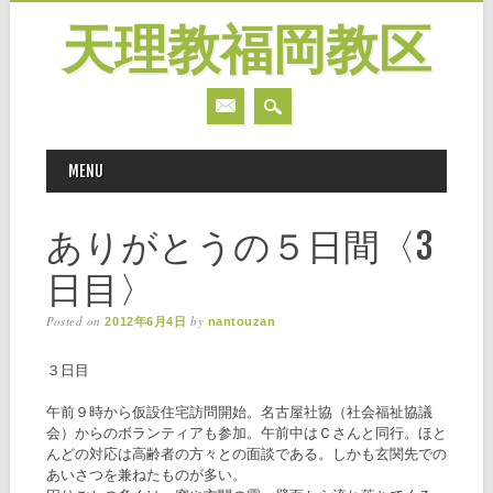
天理教福岡教区
MAIN MENU
Skip
MENU
to
content
ありがとうの５日間〈3
日目〉
Posted on
by
2012年6月4日
nantouzan
３日目
午前９時から仮設住宅訪問開始。名古屋社協（社会福祉協議
会）からのボランティアも参加。午前中はＣさんと同行。ほと
んどの対応は高齢者の方々との面談である。しかも玄関先での
あいさつを兼ねたものが多い。