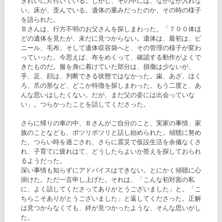
きれいに片付いている。しかし、その中には、なかなか入れな
い。床が、歪んでいる。遺体の重みだったのか、その時の様子
を語られた。
Ｂさんは、行方不明のお父さんを探しまわった。「７００体ほ
どの遺体を見たが、未だに見つからない。遺体は、最初は、ビ
ニール、毛布、そして遺体収容袋へと、その管理の様子が変わ
っていった。今思えば、布をめくって、確認する動作がよくで
きたものだ。服を身に着けていた部分は、損傷は少ないが、
手、足、顔は、判断できる状態ではなかった。歯、あざ、ほく
ろ、爪の形など、どこか特徴を探しまわった。もう二度と、あ
んな思いはしたくない。だが、まだ父の姿には出会っていな
い」。つらかったことを話してくださった。
さらに帰りの車の中、Ｂさんがご自分のこと、実家の事情、家
族のことなども、ポツリポツリと話し始められた。傾聴に努め
た。つらい時を過ごされ、さらに震災で仮設生活を余儀なくさ
れ、子育てに疲れはて、どうしたらよいか答えを探しておられ
るようだった。
深い事情も知らずにアドバイスはできない。とにかく傾聴に心
掛けた。ただ一言申し上げた。それは、「こんな初対面の私
に、よく話してくださってありがとうございました」と。「こ
ちらこそありがとうございました」と返してくださった。正解
は見つからなくても、絆が見つかったような、そんな思いがし
た。