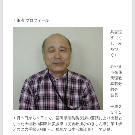
・筆者 プロフィール
具志道
次（ぐ
し・み
ちつ
ぐ）
みやま
市在住
天理教
幸若分
教会
会長
平成２
３年１
１月５日から９日まで、福岡県消防防災課の要請により出動と
なった天理教福岡教区災救隊（災害救援ひのきしん隊）第１班
と共に岩手県大槌町へ。現地では生活相談員として活動。