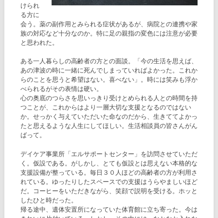
けられ
る方に
会う。薬の副作用とみられる症状があるが、病院との連携や家
族の対応など十分なのか。特に足の親指の変色には注意が必要
と思われた。
ある一人暮らしの高齢者の方との面談。「今の生活を思えば、
あの津波の時に一緒に死んでしまっていればよかった。これか
らのことを思うと希望はない。喜べない」。時には笑みも浮か
べられるがその表情は硬い。
心の奥底のつらさを思いっきり受けとめられる人との時間を持
つことが、これからはより一層大切な支援となるのではない
か。せっかく与えていただいた命なのだから、生きててよかっ
たと思えるような人生にしてほしい。生活相談員の皆さんがん
ばって。
デイケア事業所「エルサポートセンター」を訪問させていただ
く。仮設である。がしかし、とても仮設とは思えない本格的な
支援設備が整っている。毎日３０人ほどの高齢者の方が利用さ
れている。ゆったりしたスペースでの支援はうらやましいほど
だ。コーヒーをいただきながら、笑顔で説明を受ける。ホッと
したひと時だった。
帰る途中、遺体安置所になっていた体育館に立ち寄った。今は