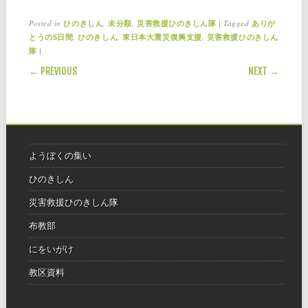
Posted in
,
,
|
Tagged
ひのきしん
未分類
災害救援ひのきしん隊
ありが
,
,
,
とうの5日間
ひのきしん
東日本大震災復興支援
災害救援ひのきしん
|
隊
POST NAVIGATION
← PREVIOUS
NEXT →
ようぼくの集い
ひのきしん
災害救援ひのきしん隊
布教部
にをいがけ
教区資料