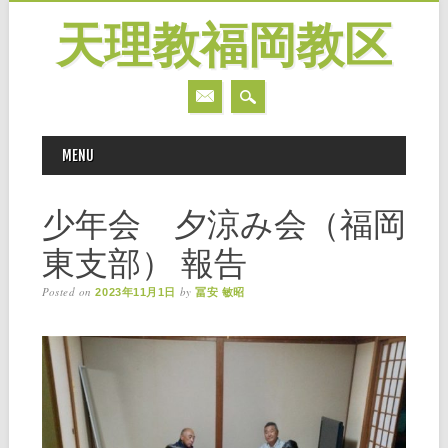
天理教福岡教区
MAIN MENU
Skip
MENU
to
content
少年会 夕涼み会（福岡
東支部） 報告
Posted on
by
2023年11月1日
冨安 敏昭