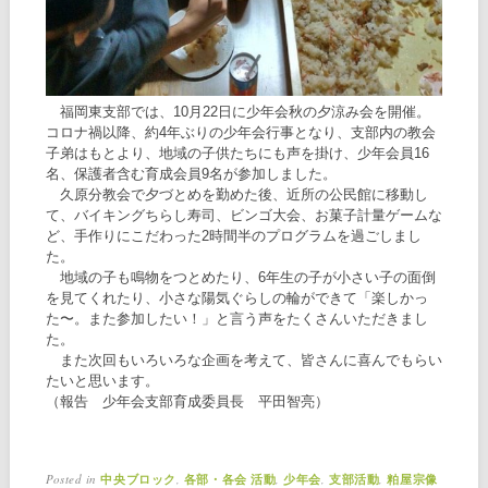
福岡東支部では、10月22日に少年会秋の夕涼み会を開催。
コロナ禍以降、約4年ぶりの少年会行事となり、支部内の教会
子弟はもとより、地域の子供たちにも声を掛け、少年会員16
名、保護者含む育成会員9名が参加しました。
久原分教会で夕づとめを勤めた後、近所の公民館に移動し
て、バイキングちらし寿司、ビンゴ大会、お菓子計量ゲームな
ど、手作りにこだわった2時間半のプログラムを過ごしまし
た。
地域の子も鳴物をつとめたり、6年生の子が小さい子の面倒
を見てくれたり、小さな陽気ぐらしの輪ができて「楽しかっ
た〜。また参加したい！」と言う声をたくさんいただきまし
た。
また次回もいろいろな企画を考えて、皆さんに喜んでもらい
たいと思います。
（報告 少年会支部育成委員長 平田智亮）
Posted in
,
,
,
,
中央ブロック
各部・各会 活動
少年会
支部活動
粕屋宗像