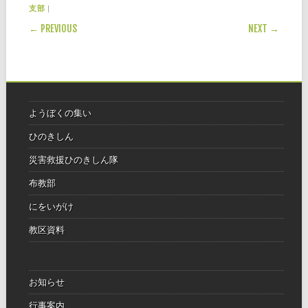
|
支部
POST NAVIGATION
← PREVIOUS
NEXT →
ようぼくの集い
ひのきしん
災害救援ひのきしん隊
布教部
にをいがけ
教区資料
お知らせ
行事案内