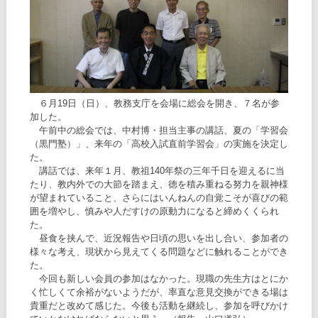
６月19日（日）、教務支庁を会場に総会を開き、７名が参
加した。
午前中の総会では、中村博・担当主事の講話、夏の「学習会
（黒門塾）」、来年の「高校入試直前学習会」の実施を決定し
た。
講話では、来年１月、教祖140年祭の三年千日を迎えるに当
たり、教内外での大節を踏まえ、徳を積み重ねる努力を親神様
が望まれていること、さらにはいんねんの自覚こそが喜びの範
囲を増やし、慎みや人だすけの原動力になると締めくくられ
た。
昼食を挟んで、近況報告や日頃の思いを出し合い、参加者の
様々な考え、現状から見えてくる問題などに触れることができ
た。
今回も新しい会員の参加はなかった。現職の先生方はとにか
く忙しくて余裕がないようだが、率直な意見交換ができる場は
貴重だと改めて感じた。今後も活動を継続し、参加を呼びかけ