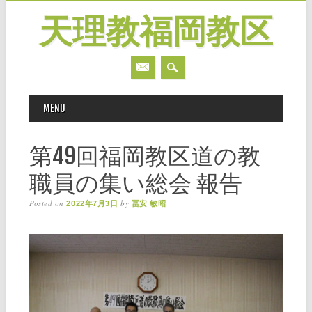
天理教福岡教区
MAIN MENU
Skip
MENU
to
content
第49回福岡教区道の教
職員の集い総会 報告
Posted on
by
2022年7月3日
冨安 敏昭