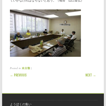
ていかなければならないと思う。（報告 山口道弘）
Posted in
|
未分類
POST NAVIGATION
← PREVIOUS
NEXT →
ようぼくの集い