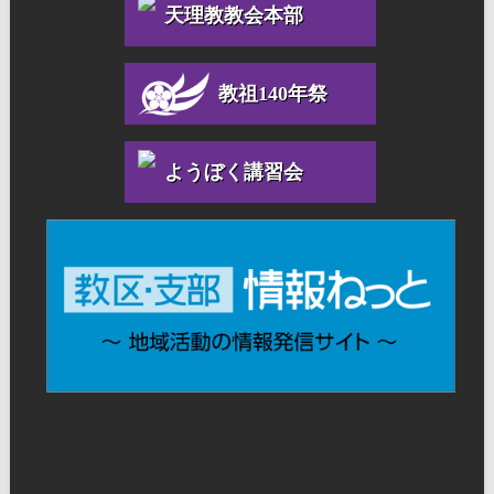
天理教教会本部
教祖140年祭
ようぼく講習会