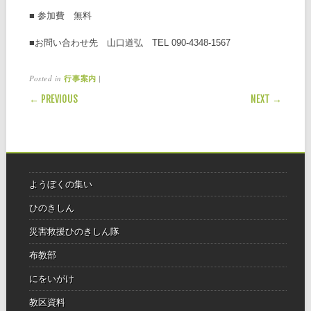
■ 参加費 無料
■お問い合わせ先 山口道弘 TEL 090-4348-1567
Posted in
|
行事案内
POST NAVIGATION
← PREVIOUS
NEXT →
ようぼくの集い
ひのきしん
災害救援ひのきしん隊
布教部
にをいがけ
教区資料