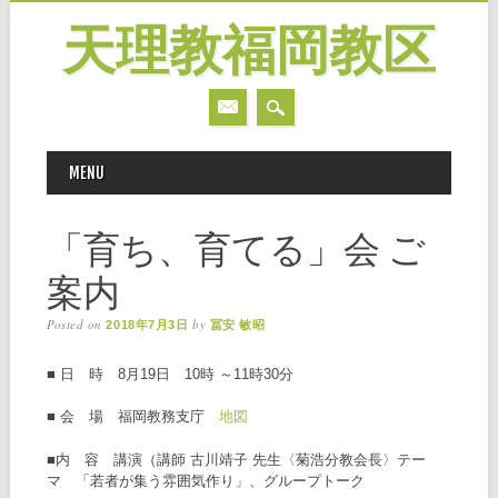
天理教福岡教区
MAIN MENU
Skip
MENU
to
content
「育ち、育てる」会 ご
案内
Posted on
by
2018年7月3日
冨安 敏昭
■ 日 時 8月19日 10時 ～11時30分
■ 会 場 福岡教務支庁
地図
■内 容 講演（講師 古川靖子 先生〈菊浩分教会長〉テー
マ 「若者が集う雰囲気作り」、グループトーク