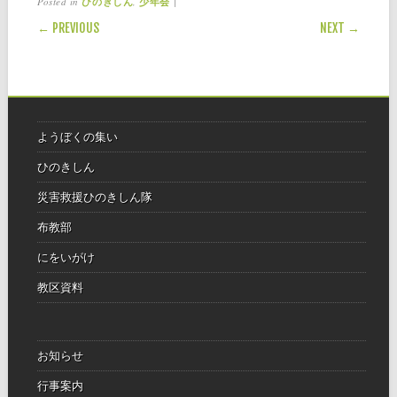
Posted in
,
|
ひのきしん
少年会
POST NAVIGATION
← PREVIOUS
NEXT →
ようぼくの集い
ひのきしん
災害救援ひのきしん隊
布教部
にをいがけ
教区資料
お知らせ
行事案内