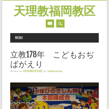
天理教福岡教区
MAIN MENU
Skip
MENU
to
content
立教178年 こどもおぢ
ばがえり
Posted on
by
2015年8月30日
nantouzan