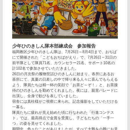
少年ひのきしん隊本部練成会 参加報告
福岡教区少年ひのきしん隊は、7月26日～8月4日まで、おぢば
にて開催された「こどもおぢばがえり」で、7月26日～31日の
前半隊として隊員71名、カウンセラー21名、サポート10名の
計102名で参加させていただきました。
26日の月次祭の履物世話ひのきしんに始まり、各所にあるお
茶所にて、真夏の日差しの中で帰り来る人々に喜んでもらえる
よう、隊員たちは精一杯の笑顔で「お茶ど～ぞ！」と、お茶接
待のひのきしんを勤めてくれました。夜には、親里パレードに
出演し、全身で歓びを表していました。
宿舎には真柱様がご視察に来られ、記念撮影をしていただける
一幕も。
隊員たちに疲れが見え始めた頃に行なわれた「行進コンテス
ト」では、最高得点で金賞を受賞し、子どもたちの「一手一
つ」の姿を見せてくれました。
期間中、色々なことがありましたが、すべて大難を小難にお見