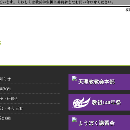
 NAVIGATION
S
知らせ
天理教教会本部
事案内
座・研修会
教祖140年祭
部・各会 活動
部活動
ようぼく講習会