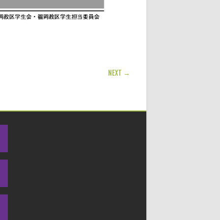
NEXT →