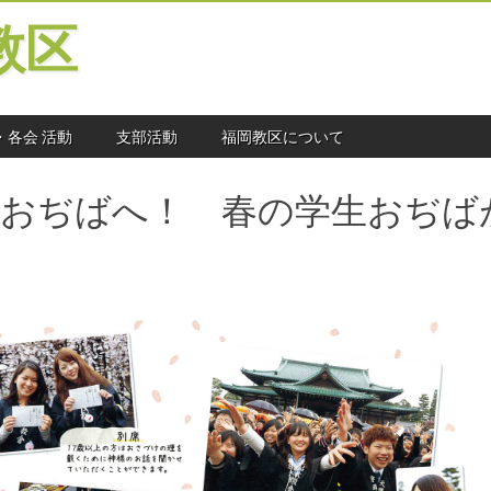
教区
・各会 活動
支部活動
福岡教区について
とおぢばへ！ 春の学生おぢば