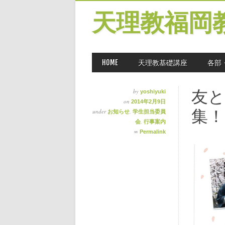
天理教福岡
MAIN MENU
Skip
HOME
天理教基礎講座
各部
to
content
友
by
yoshiyuki
on
2014年2月9日
集！
under
,
お知らせ
学生担当委員
,
会
行事案内
∞
Permalink