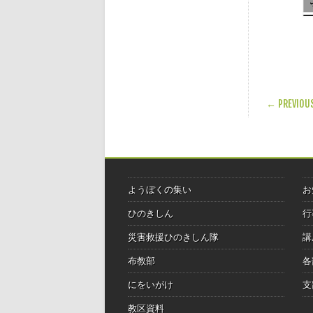
POST
← PREVIOU
ようぼくの集い
お
ひのきしん
行
災害救援ひのきしん隊
講
布教部
各
にをいがけ
支
教区資料