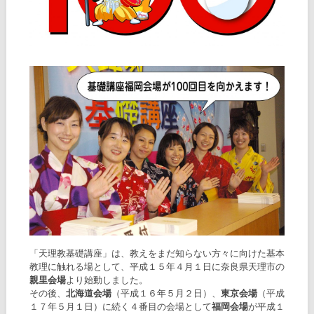
「天理教基礎講座」は、教えをまだ知らない方々に向けた基本
教理に触れる場として、平成１５年４月１日に奈良県天理市の
親里会場
より始動しました。
その後、
北海道会場
（平成１６年５月２日）、
東京会場
（平成
１７年５月１日）に続く４番目の会場として
福岡会場
が平成１