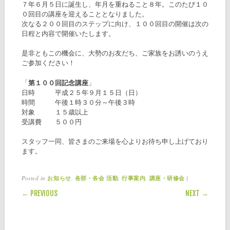
７年６月５日に誕生し、年月を重ねること８年。このたび１０
０回目の講座を迎えることとなりました。
次なる２００回目のステップに向け、１００回目の開催は次の
日程と内容で開催いたします。
是非ともこの機会に、大勢のお友だち、ご家族をお誘いのうえ
ご参加ください！
「
第１００回記念講座
」
日時 平成２５年９月１５日（日）
時間 午後１時３０分～午後３時
対象 １５歳以上
受講費 ５００円
スタッフ一同、皆さまのご来場を心よりお待ち申し上げており
ます。
Posted in
,
,
,
|
お知らせ
各部・各会 活動
行事案内
講座・研修会
POST NAVIGATION
← PREVIOUS
NEXT →