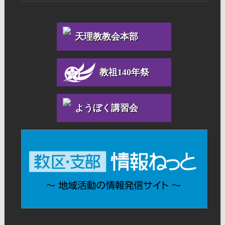
天理教教会本部
教祖140年祭
ようぼく講習会