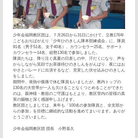
少年会福岡教区団は、７月26日から31日にかけて、立教176年
こどもおぢばがえり「少年ひのきしん隊本部練成会」に、隊員
91名（男子51名、女子40名）、カウンセラー25名、サポート
カウンセラー14名、総勢130名で参加しました。
隊員たちは、降り注ぐ真夏の日差しの中、汗だくになり、声を
からしながら笑顔でお茶接待ひのきしんをがんばり、夜にはお
やさとパレードに出演するなど、充実した伏せ込みひのきしん
をしました。
期間中、発熱や腹痛で休む隊員もいましたが、教内トップの
130名の大世帯が一人も欠けることなくつとめることができた
のは、親神様・教祖のご守護はもとより、教区管内の皆様の真
実の賜物と深く感謝申し上げます。
教区団としましては、来年も「100名の参加隊員と、全支部か
らの参加」を目標に継続的な活動を進めてまいります。ありが
とうございました。
少年会福岡教区団 団長 小野喜久