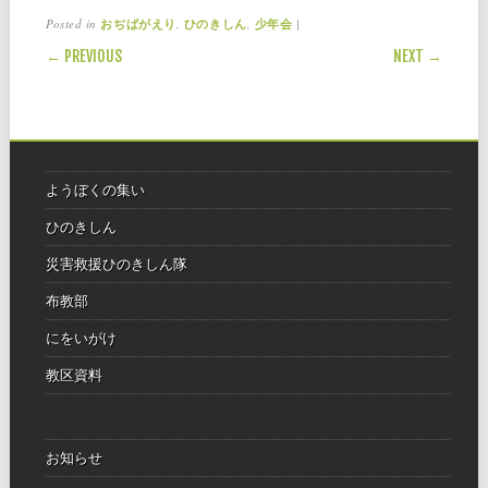
Posted in
,
,
|
おぢばがえり
ひのきしん
少年会
POST NAVIGATION
← PREVIOUS
NEXT →
ようぼくの集い
ひのきしん
災害救援ひのきしん隊
布教部
にをいがけ
教区資料
お知らせ