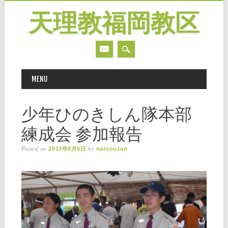
天理教福岡教区
MAIN MENU
Skip
MENU
to
content
少年ひのきしん隊本部
練成会 参加報告
Posted on
by
2013年8月5日
nantouzan