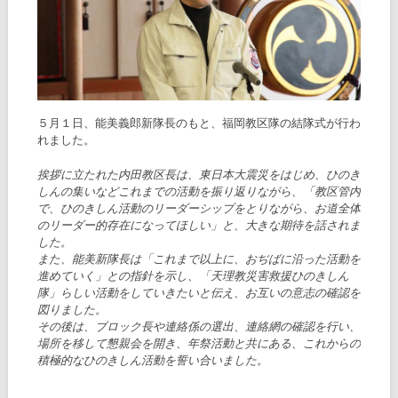
５月１日、能美義郎新隊長のもと、福岡教区隊の結隊式が行わ
れました。
挨拶に立たれた内田教区長は、東日本大震災をはじめ、ひのき
しんの集いなどこれまでの活動を振り返りながら、「教区管内
で、ひのきしん活動のリーダーシップをとりながら、お道全体
のリーダー的存在になってほしい」と、大きな期待を話されま
した。
また、能美新隊長は「これまで以上に、おぢばに沿った活動を
進めていく」との指針を示し、「天理教災害救援ひのきしん
隊」らしい活動をしていきたいと伝え、お互いの意志の確認を
図りました。
その後は、ブロック長や連絡係の選出、連絡網の確認を行い、
場所を移して懇親会を開き、年祭活動と共にある、これからの
積極的なひのきしん活動を誓い合いました。