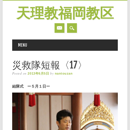
天理教福岡教区
MAIN MENU
Skip
MENU
to
content
災救隊短報〈17〉
Posted on
by
2013年6月5日
nantouzan
結隊式 ー５月１日ー