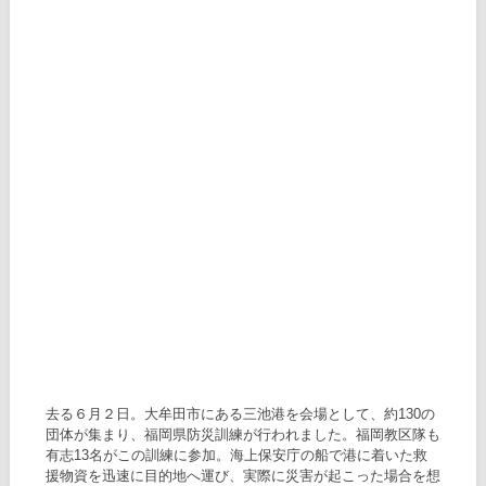
去る６月２日。大牟田市にある三池港を会場として、約130の
団体が集まり、福岡県防災訓練が行われました。福岡教区隊も
有志13名がこの訓練に参加。海上保安庁の船で港に着いた救
援物資を迅速に目的地へ運び、実際に災害が起こった場合を想