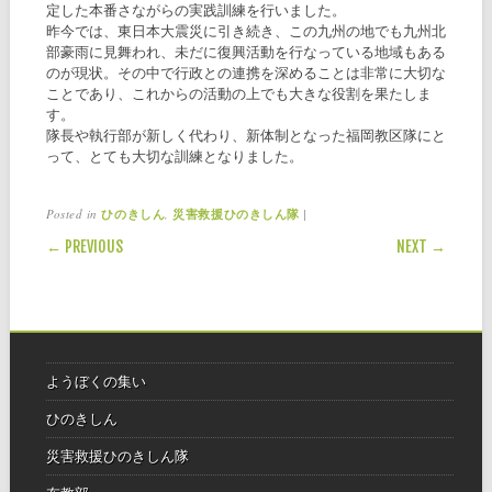
定した本番さながらの実践訓練を行いました。
昨今では、東日本大震災に引き続き、この九州の地でも九州北
部豪雨に見舞われ、未だに復興活動を行なっている地域もある
のが現状。その中で行政との連携を深めることは非常に大切な
ことであり、これからの活動の上でも大きな役割を果たしま
す。
隊長や執行部が新しく代わり、新体制となった福岡教区隊にと
って、とても大切な訓練となりました。
Posted in
,
|
ひのきしん
災害救援ひのきしん隊
POST NAVIGATION
← PREVIOUS
NEXT →
ようぼくの集い
ひのきしん
災害救援ひのきしん隊