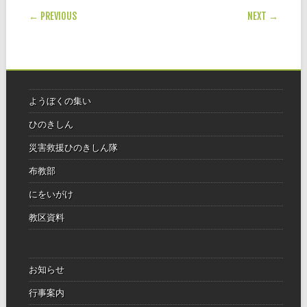
POST NAVIGATION
← PREVIOUS
NEXT →
ようぼくの集い
ひのきしん
災害救援ひのきしん隊
布教部
にをいがけ
教区資料
お知らせ
行事案内