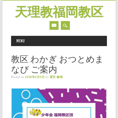
天理教福岡教区
MAIN MENU
Skip
MENU
to
content
教区 わかぎ おつとめま
なび ご案内
Posted on
by
2025年2月3日
冨安 敏昭