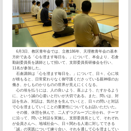
6月3日、教区青年会では、立教186年、天理教青年会の基本
方針である「心を澄ます毎日を。」について、本会より、石倉
勤副委員長を講師として招いて、支部委員長研修会を行い、
11名が参加した。
石倉講師は「心を澄ます毎日を。」について、日々、心に埃
が積もると、日常変わりなく御守護くださっている親神様のお
働き、かしものかりものの世界が見えにくくなる。
心の埃を払うには、人の良いよう、喜ぶよう、たすかるよう
に、という誠の心遣いと行いが大切である。また、問いは、対
話を生み、対話は、気付きを生んでいくと、日々の問いと対話
で心を澄ましていくことの重要性についてもお話いただいた。
その後、休憩を挟んで、二人ずつグループに分かれ、テーマ
に沿って、問いと対話を実施し、支部委員長として、それぞれ
が会員さんへ、地域社会へ、日々関わる人達に対してできる
「誠」の実践について練り合い、それを通して心を澄ましてい