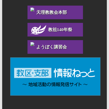
天理教教会本部
教祖140年祭
ようぼく講習会