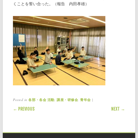
くことを誓い合った。（報告 内田孝雄）
Posted in
,
,
|
各部・各会 活動
講座・研修会
青年会
POST NAVIGATION
← PREVIOUS
NEXT →