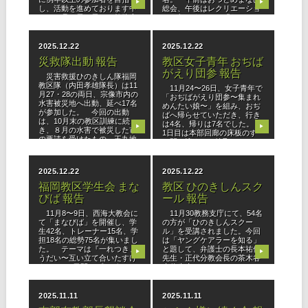
▶
▶
し、活動を進めております中
総会、午後はレクリエーショ
に、３月１日（日）、教務支
ンを行いました。「なぜおつ
庁にて【わかぎおつとめまな
とめをするのか？」という問
び】を
いから「日
2025.12.22
2025.12.22
災救隊出動 報告
教区女子青年 おぢば
がえり団参 報告
災害救援ひのきしん隊福岡
教区隊（内田孝雄隊長）は11
11月24〜26日、女子青年で
月27・28の両日、宗像市内の
「おぢばがえり団参〜集まれ
水害被災地へ出動、延べ17名
めんたい娘〜」を組み、おぢ
が参加した。 今回の出動
ばへ帰らせていただき、行き
は、10月末の教区訓練に続
は4名、帰りは7名でした。
▶
▶
き、８月の水害で被災した市
1日目は本部回廊の床板のす
の要請を受けたもの。王丸地
き間に溜まった埃取りひのき
区・許
しん、教祖140年祭特別展示
「
2025.12.22
2025.12.22
福岡教区学生会 まな
教区 ひのきしんスク
びば 報告
ール 報告
11月8〜9日、西海大教会に
11月30教務支庁にて、54名
て「まなびば」を開催し、学
の方が「ひのきしんスクー
生42名、トレーナー15名、学
ル」を受講されました。今回
担18名の総勢75名が集いまし
は「ヤングケアラーを知る」
た。 テーマは『一れつきょ
と題して、弁護士の長本祐佳
▶
▶
うだい〜互い立て合いたすけ
先生・正代分教会長の茶木谷
あい」。2日間のプログラム
吉信先生・ひのきしんスクー
では、班に分かれて3つのグ
ル運営委員の吉福成人先生を
お招きし
2025.11.11
2025.11.11