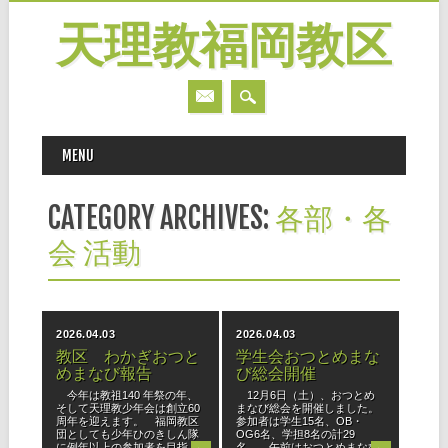
天理教福岡教区
MAIN MENU
Skip
MENU
to
content
CATEGORY ARCHIVES:
各部・各
会 活動
2026.04.03
2026.04.03
教区 わかぎおつと
学生会おつとめまな
めまなび報告
び総会開催
今年は教祖140 年祭の年、
12月6日（土）、おつとめ
そして天理教少年会は創立60
まなび総会を開催しました。
周年を迎えます。 福岡教区
参加者は学生15名、OB・
団としても少年ひのきしん隊
OG6名、学担8名の計29
に例年以上の参加者を目指
名。 午前はおつとめまなび