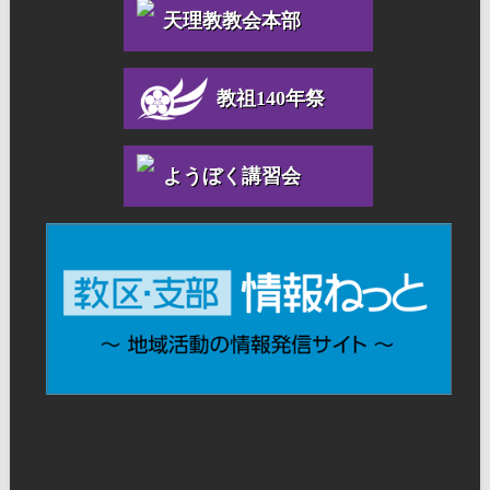
天理教教会本部
教祖140年祭
ようぼく講習会