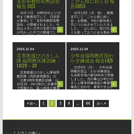
支部布教部長懇談会
こかん様に続く会 報
報告 10/3
告10/13
10月３日、10時30分より12
10月13日（月・祝）､ 教務
時まで教務支庁にて、13支部
支庁にて「こかん様に続く
が参加して「支部布教部長懇
会」を開催。 9名の参加者と
談会」が開催されました。今
共につとめさせていただきま
回は４月に大半の支部で担当
した。 はじめに､ 世の治ま
▶
▶
が代わった中での開催でし
りを願っておつとめを勤め、
た。教区長は開講挨拶の中
アイスブレイクで和んだ後
で、支部布教部長としての心
は､ 婦人会の先生より｢こかん
がけに
様
2025.11.04
2025.11.04
災害救援ひのきしん
少年会福岡教区団わ
隊 福岡教区隊訓練
かぎ練成会 報告10/5
10/28～30
10月5日（日）、少年会福
岡教区団は「わかぎ練成会」
災害救援ひのきしん隊福岡
を糸島市海の家SAIKAIで実施
教区隊（内田孝雄隊長）の
しました。当行事は少年ひの
「立教188年度教区訓練」が
きしん隊本部練成会の事後研
10月28、29の両日に宗像市内
▶
▶
修会と合わせ、参加できなか
で実施され、延べ46名が参加
った教区管内のわかぎにも声
した。 宗像市では、８月に
をかけ、「人のためつくすよ
九州北部で発生した線状降水
ろこ
帯による水害に伴い、広範囲
« 前へ
1
2
3
4
…
44
次へ »
にわ
ようぼくの集い