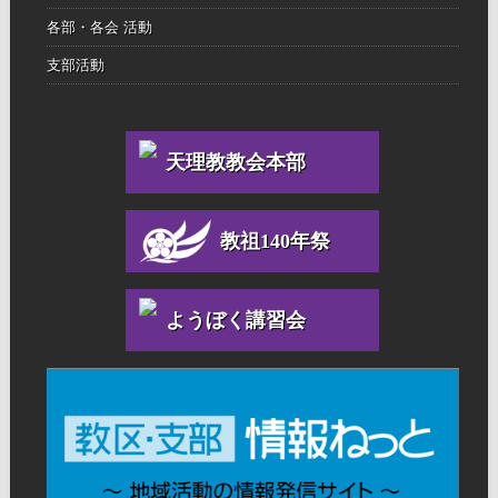
各部・各会 活動
支部活動
天理教教会本部
教祖140年祭
ようぼく講習会