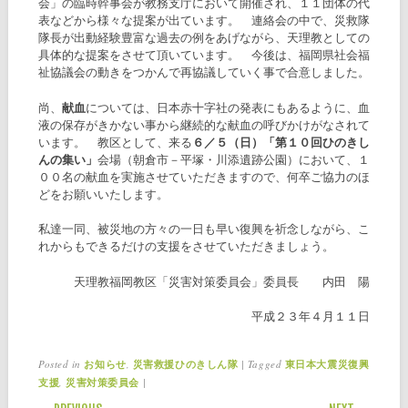
会」の臨時幹事会が教務支庁において開催され、１１団体の代
表などから様々な提案が出ています。 連絡会の中で、災救隊
隊長が出動経験豊富な過去の例をあげながら、天理教としての
具体的な提案をさせて頂いています。 今後は、福岡県社会福
祉協議会の動きをつかんで再協議していく事で合意しました。
尚、
献血
については、日本赤十字社の発表にもあるように、血
液の保存がきかない事から継続的な献血の呼びかけがなされて
います。 教区として、来る
６／５（日）「第１０回ひのきし
んの集い」
会場（朝倉市－平塚・川添遺跡公園）において、１
００名の献血を実施させていただきますので、何卒ご協力のほ
どをお願いいたします。
私達一同、被災地の方々の一日も早い復興を祈念しながら、こ
れからもできるだけの支援をさせていただきましょう。
天理教福岡教区「災害対策委員会」委員長 内田 陽
平成２３年４月１１日
Posted in
,
|
Tagged
お知らせ
災害救援ひのきしん隊
東日本大震災復興
,
|
支援
災害対策委員会
POST NAVIGATION