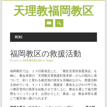
天理教福岡教区
MAIN MENU
Skip
MENU
to
content
福岡教区の救援活動
Posted on
by
2011年4月11日
hyan
福岡教区では、１３日夜発足した、「教区災害対策委員会」を
軸に、教会本部の「天理教災害救援対策本部」からの指示に基
づいて、刻々と変わる被災地の状況を見極めながら、救援活動
を始めている。４／１１現在、義援金・募金をよびかけ中であ
り教区管内の真実を結集させて頂く上に、教会を通じて協力態
勢をつくっています。お預かりした「募金」は、教会本部を通
じて被災地へ届けられます。