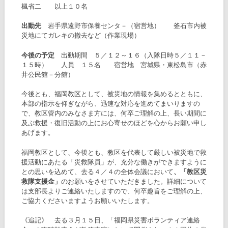
楓省二 以上１０名
出動先
岩手県遠野市保養センタ－（宿営地） 釜石市内被
災地にてガレキの撤去など（作業現場）
今後の予定
出動期間 ５／１２～１６（入隊日時５／１１－
１５時） 人員 １５名 宿営地 宮城県・東松島市（赤
井公民館－分館）
今後とも、福岡教区として、被災地の情報を集めるとともに、
本部の指示を仰ぎながら、迅速な対応を進めてまいりますの
で、教区管内のみなさま方には、何卒ご理解の上、長い期間に
及ぶ救援・復旧活動の上にお心寄せのほどを心からお願い申し
あげます。
福岡教区として、今後とも、教区を代表して厳しい被災地で救
援活動にあたる「災救隊員」が、充分な働きができますように
との思いを込めて、去る４／４の全体会議において
、「教区災
救隊支援金」
のお願いをさせていただきました。詳細について
は支部長よりご連絡いたしますので、何卒趣旨をご理解の上、
ご協力くださいますようお願いいたします。
《追記》 去る３月１５日、「福岡県災害ボランティア連絡