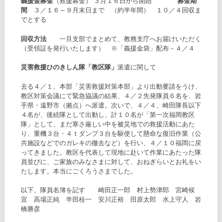
義援金募金
（救援募金） ３月１６日から開始
募金期
間
３／１６～９月末日まで （約半年間） １０／４回収ま
でとする
回収方法
一旦支部でまとめて、教務支庁へお届けいただく
（受領証を発行いたします） ※「義援金袋」配布－４／４
災害救援ひのきしん隊「教区隊」
派遣に関して
去る４／１、本部「災害救援対策本部」より出動要請をうけ、
教区対策会議にて緊急協議の結果、４／２先発隊員６名を、岩
手県・遠野市（拠点）へ派遣。次いで、４／４、崎田隊長以下
４名が、後続隊として出動し、計１０名が「第一次福岡教区
隊」として、まだ寒さ厳しい中を被災地での救援活動にあた
り、重機３台・４ｔダンプ３台を駆使して懸命な復旧作業（公
共施設などでのガレキの撤去など）を行い、４／１０福岡に戻
ってきました。教区を代表して現地に赴いて作業にあたった隊
員並びに、ご家族のみなさまに対して、おねぎらいとお礼をい
たします。本当にごくろうさまでした。
以下、隊員名簿を記す 崎田正一郎 村上勢津郎 宮崎候
宜 高場正純 半田桂一 安川正裕 田原太郎 水上守人 岩
橋勝彦