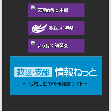
天理教教会本部
教祖140年祭
ようぼく講習会