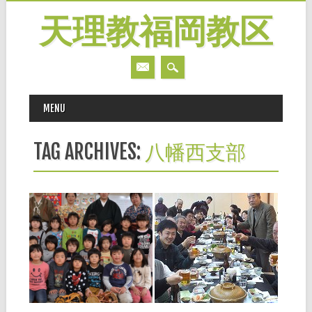
天理教福岡教区
MAIN MENU
Skip
MENU
to
content
TAG ARCHIVES:
八幡西支部
2013.04.05
2013.03.04
ひなまつり 保育所
第3回手配りひのき
訪問
しん者懇親会ー八幡
西支部ー
３月まで八幡西支部の支部
長を務めた﨑田正一郎氏（豊
１月２９日（火）、八幡西支
筑分教会長・山陽大）は望月
部では、北九州市若松区のか
流鼓奏者で、教会の信者さん
んぽの宿を会場に天理時報の
らと共に、支部内にある折尾
手配りひのきしん者が一堂に
▶
▶
丸山保育所を訪れました。 園
会して懇親会を開催しまし
では毎年３月３日にひなまつ
た。４９名の方が参加し、支