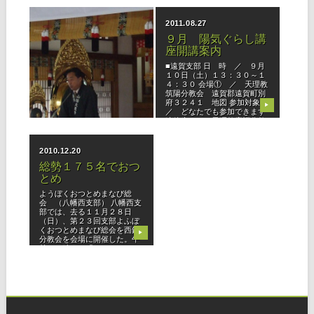
り会を催しており、和装に着
部長の挨拶の後、会食が始ま
替えた会
りました。 平成１３年、支
2012.10.03
2011.08.27
部内１３５部
八幡西支部 よふぼ
９月 陽気ぐらし講
くおつとめまなび総
座開講案内
会
■遠賀支部 日 時 ／ ９月
１０日（土）１３：３０～１
９月３０日、八幡西支部よふ
４：３０ 会場① ／ 天理教
ぼくおつとめ総会を西鎮分教
筑陽分教会 遠賀郡遠賀町別
会においてつとめさせていた
府３２４１ 地図 参加対象
だきました。 少年会員１７名
▶
▶
／ どなたでも参加できます
含めて、総勢１５７名の参加
連絡先 ／ 天理教慶福分教
がありました。 おつとめを役
会（会長:渡邊重幸・TEL093
員、少年会、各組、青年会と
学生会に分担して勤めまし
2010.12.20
た。 その
総勢１７５名でおつ
とめ
ようぼくおつとめまなび総
会 （八幡西支部） 八幡西支
部では、去る１１月２８日
（日）、第２３回支部よふぼ
くおつとめまなび総会を西鎮
▶
分教会を会場に開催した。午
前１０時より「おつとめの
部」が始められ、管内ようぼ
くの他、よろづよ