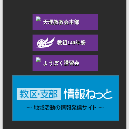
天理教教会本部
教祖140年祭
ようぼく講習会