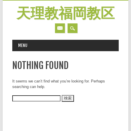
天理教福岡教区
MAIN MENU
Skip
MENU
to
content
NOTHING FOUND
It seems we can’t find what you’re looking for. Perhaps
searching can help.
検
索: