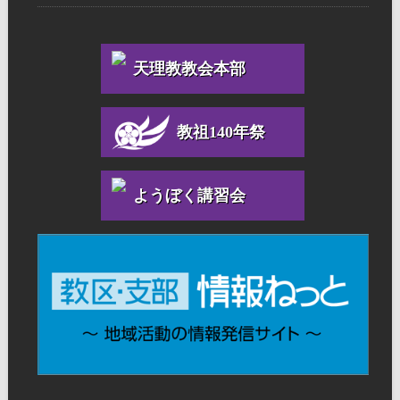
天理教教会本部
教祖140年祭
ようぼく講習会