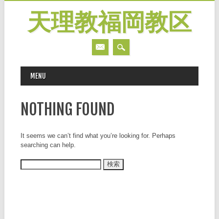
天理教福岡教区
MAIN MENU
Skip
MENU
to
content
NOTHING FOUND
It seems we can’t find what you’re looking for. Perhaps
searching can help.
検
索: