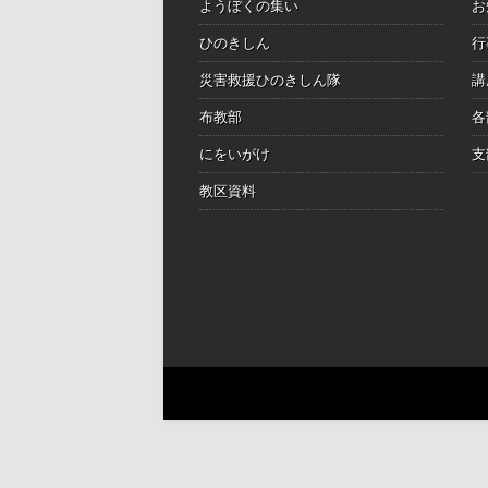
ようぼくの集い
お
ひのきしん
行
災害救援ひのきしん隊
講
布教部
各
にをいがけ
支
教区資料