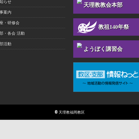
知らせ
天理教教会本部
事案内
座・研修会
教祖140年祭
部・各会 活動
部活動
ようぼく講習会
© 天理教福岡教区