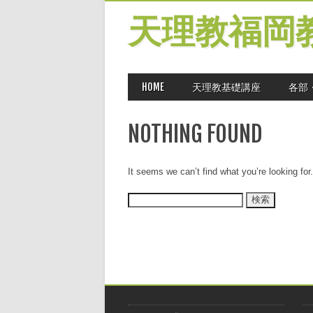
天理教福岡
MAIN MENU
Skip
HOME
天理教基礎講座
各部
to
content
NOTHING FOUND
It seems we can’t find what you’re looking fo
検
索: