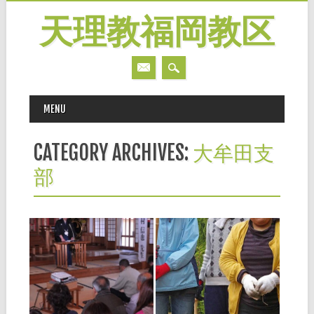
天理教福岡教区
MAIN MENU
Skip
MENU
to
content
CATEGORY ARCHIVES:
大牟田支
部
2014.05.01
2014.05.01
４月 ようぼくの集
第２回 写真コンテ
い開催報告
スト大賞発表！
大牟田支部 ４月６日（日）
今年も「全教一斉ひのきしん
午後１時、大牟田支部では２
デー」に伴い、福岡教区広報
回目となる「ようぼくの集
部では「第２回 写真コンテ
い」を玉勝分教会を会場に開
スト」を開催し、受賞者が決
催。１回目と合わせ253名が
定しましたので、お知らせい