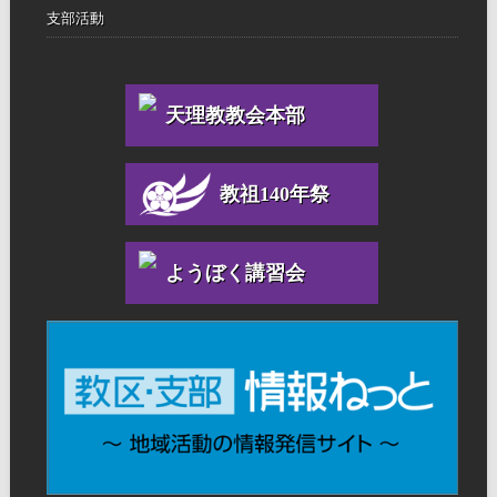
支部活動
天理教教会本部
教祖140年祭
ようぼく講習会