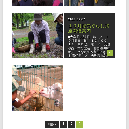
▶
▶
受講しました。 講師に木村
たします。 また、ご参加いた
信也先生（北大教会長）をお
だきました皆様方には、心よ
迎えし、ご自身の体験をもと
りお礼申し上げます。ありが
に、誰に
とうござい
2014.05.01
2013.09.07
全教一斉ひのきしん
１０月陽気ぐらし講
デー開催！
座開催案内
八幡東支部 八幡東支部で
■大牟田支部 日 時 ／ １
は、毎年恒例の谷口霊園墓地
０月５日（日） １２：００～
で除草・清掃ひのきしんをさ
１６：００ 会 場 ／ 天理
せていただきました。 朝か
教西日本分教会 地図 参加対
ら小雨の降るあいにくの天気
象／ どなたでも参加できま
▶
▶
でしたが、開始するころには
す 責任者 ／ 天理教九栄分
晴れ間も見えるまでに回復
教会（会長：松尾宏久・TEL
し、合計128名（うち、少年
0944-53-3746
会員20名
2011.11.04
大牟田支部・筑紫支
部 栗拾い大会
さる9月18日、大牟田支部・
筑紫支部合同で、栗拾い大会
を開催しました。 玉名郡和
水町に集合し、少年会員37名
（内、幼児12名）、大人25名
▶
の総勢62名が集いました。 ま
た、筑紫支部は、午後から大
牟田動物園へ行き、子どもた
« 前へ
1
2
3