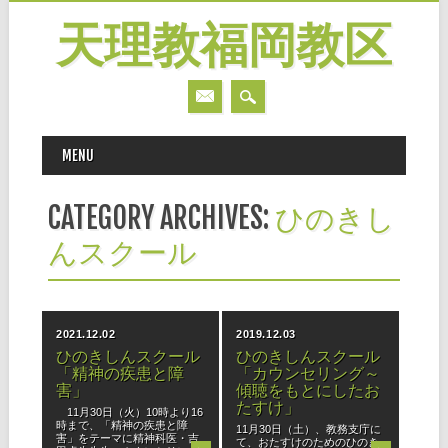
天理教福岡教区
MAIN MENU
Skip
MENU
to
content
CATEGORY ARCHIVES:
ひのきし
んスクール
2021.12.02
2019.12.03
ひのきしんスクール
ひのきしんスクール
「精神の疾患と障
「カウンセリング～
害」
傾聴をもとにしたお
たすけ」
11月30日（火）10時より16
時まで、「精神の疾患と障
11月30日（土）、教務支庁に
害」をテーマに精神科医・吉
て、おたすけのためのひのき