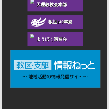
天理教教会本部
教祖140年祭
ようぼく講習会