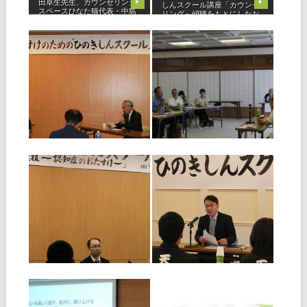
田卓生先生、カウンセリング
▶
▶
しんスクール講座「カウンセ
スペースひなた猫代表・中島
リング～傾聴をもとにしたお
薫先生、またおぢばからひの
たすけ～」が開催されまし
きしんスクール運営委員の林
た。 当日は、天理養徳院で心
久郎先生、日本うつ病学会会
理相談員をされていた山﨑石
2019.07.02
2018.10.03
員で理
根先生、認定心理士や教誨師
として活
福祉担当者研修会
ひのきしんスクール
（ひのきしんスクー
「依存症（インター
ル）開催 6/30
ネット・ゲーム）～
依存症の基礎知識と
６月30日、教務支庁を会場
行動療法からおたす
に、ひのきしんスクール形式
けを学ぶ～」
の「福祉担当者研修会」を開
催。一般参加47名、スタッフ
▶
▶
福岡教区福祉部では、９月２
13名の計60名が受講、参加人
日、教務支庁を会場に「依存
数からも関心度の高さを感じ
症（インターネット・ゲー
た。 講義①で医学的な方面か
ム）～依存症の基礎知識と行
ら精神科医の永田貴子先生、
動療法からおたすけを学ぶ
2017.10.05
2016.12.06
講義
～」をテーマに、ひのきしん
ひのきしんスクール
ひのきしんスクー
スクールを開催しました。 今
「高齢者支援～認知
ル 「話し方 ー講話
回のひのきしんスクールは、
ぎりぎりまで受
症のおたすけ～」
上達法ー 」
9月10日教務支庁にて、ひの
11月13日、福岡市の西北分教
きしんスクール「高齢者支援
会を会場に、ひのきしんスク
～認知症のおたすけ～」が42
ールを開催、スタッフ含め27
名の参加で開催されました。
名が参加しました。今回のテ
▶
▶
まず、ひのきしんスクール運
ーマは「話し方～講話上達法
営委員の井筒悟先生が「ひの
～」。講師に、本部ひのきし
きしんとは」と題してお話し
んスクール運営委員・白熊繁
され、DVD鑑賞の後に、大牟
一先生、岩田康晴先生、武内
2014.02.06
2013.12.07
田市
正美先