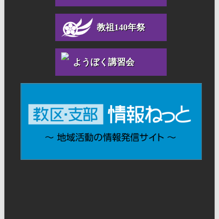
教祖140年祭
ようぼく講習会