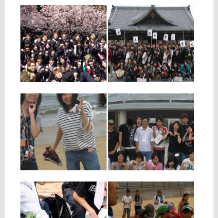
います。 同じ地域に住む同年
い感動を味わってみません
代の仲間と
か？ &nbs
2012.04.02
2012.01.17
春の学生おぢばがえ
１００人の仲間と帰
り報告
ろうよ！ 春の学生
おぢばがえり
３月２８日、立教１７５年
「春の学生おぢばがえり」が
立教１７５年春の学生おぢば
開催されました。福岡教区学
がえり ３月２８日、今年も
生会では、２６日から３０日
「春の学生おぢばがえり（春
まで団参を実施。学生４２
学）」が開催されます。 春学
▶
▶
名、学生担当者７名が参加し
は、たくさんの学生たちがお
ました。 ２７日朝、おぢば到
ぢばに帰り集い、本部中庭で
着後、本部参拝。午後から
真柱様からお言葉を頂戴し、
は、天理小学校講
一人ひとりが自分の生活や活
2011.10.03
2011.09.07
動と信仰を
道の学生ひのきしん
高校生の集い「まな
DAY開催！
びば」開催！
福岡教区学生会では、９月
福岡教区学生担当委員会で
１９日に「道の学生ひのきし
は、９月３日（土）、４日
んＤＡＹ」を開催させていた
（日）、福岡市東区の海の中
だきました。 この「道の学
道青少年海の家において高校
生ひのきしんＤＡＹ」は、日
生の集い「まなびば」を開
▶
▶
ごろ元気な身体をお借りして
催。３８名（高校生１８名、
いることに感謝して、その喜
大学生４名、青年会２名、女
びを地域に広げていこうとの
子青年２名、学担１２名）が
思いのもと
参加しました。台
2011.08.30
2011.07.02
道の学生ひのきしん
博多支部 ファミリー
ＤＡＹ
ハートクリーン開催