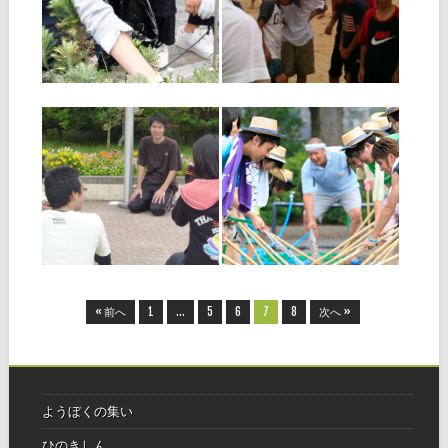
道につながる学生が、全国各
７月２日、博多支部では、青
地で同じ日に、日ごろの感謝
年会、学生担当委員会、学生
を込めひのきしんに励みま
会、少年会共催で「ファミリ
す。 全国で参加者３，０００
ーハートクリーン」を開催し
名を目標に一人でも多くの仲
ました。 この行事は、ひのき
▶
▶
間と共に感謝と喜びの心を広
しんやレクリエーションなど
げていきます。 福岡でも楽し
を通して、同じ地域に住むよ
く勇んでひのきしんをさせて
うぼく、信者、少年会員の親
いただきま
睦をはかる
2011.06.11
2011.06.11
高校生の集い まなび
学生生徒修養会高校
ば IN 海の中道
の部
「高校生の集いまなびば」と
毎年夏に開催される「学修」
は、グループワークを通して
には、全国からたくさんの高
身近なことを話し合ったり、
校生がおぢばへ帰ってきま
お道について学んだりと、普
す。一週間の合宿生活では多
段の高校生活では経験できな
彩なプログラムを通してお道
▶
▶
い新鮮な充実感が味わえる、
の教えを実践し、学んでいき
そんな行事です。 一人でも多
ます。 ここでしか体験できな
くの高校生のみなさんの参加
い感動を味わってみません
をお待ちし
か？ 期 間
« 前へ
1
…
5
6
7
8
次へ »
ようぼくの集い
ひのきしん