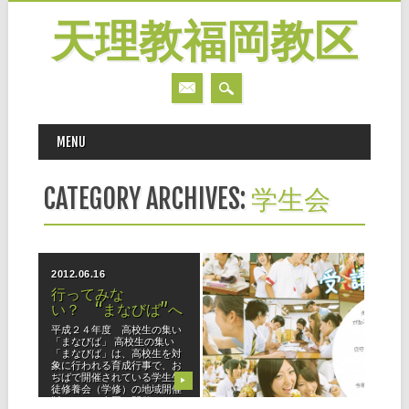
天理教福岡教区
MAIN MENU
Skip
MENU
to
content
CATEGORY ARCHIVES:
学生会
2012.06.16
2012.06.16
行ってみな
学修・高校の部 受講
い？ “まなびば”へ
生募集！！
平成２４年度 高校生の集い
毎年夏に開催される「学修」
「まなびば」 高校生の集い
には、全国からたくさんの高
「まなびば」は、高校生を対
校生がおぢばへ帰ってきま
象に行われる育成行事で、お
す。一週間の合宿生活では多
ぢばで開催されている学生生
彩なプログラムを通してお道
▶
▶
徒修養会（学修）の地域開催
の教えを実践し、学んでいき
版として、全国で開催されて
ます。 ここでしか体験できな