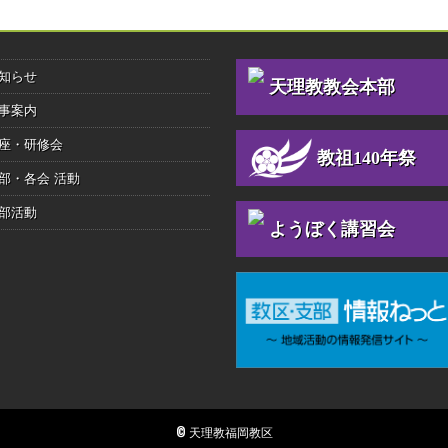
知らせ
天理教教会本部
事案内
座・研修会
教祖140年祭
部・各会 活動
部活動
ようぼく講習会
© 天理教福岡教区