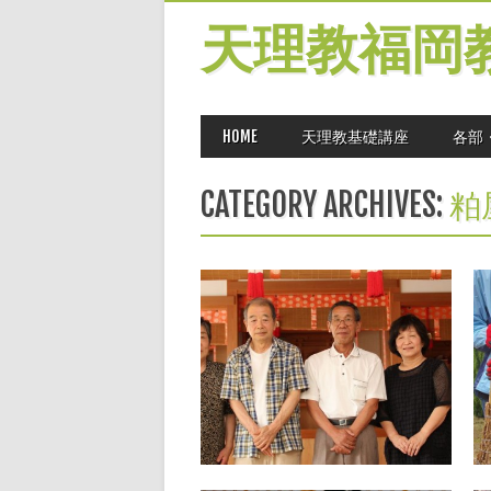
天理教福岡
MAIN MENU
Skip
HOME
天理教基礎講座
各部
to
content
CATEGORY ARCHIVES:
粕
2014.07.31
時報手配りひのきしん －
粕屋宗像支部ー
写真は左より藤慎二さん、松永雅代さ
ん、上野享さん、盛永常美さん、眞武眞
智子さん、藤邦夫さん 粕屋宗像支部の上
野亨さんは、立教169年（教祖120年祭の
年）ごろの飯降表統領、上田道友社長
（いずれも当時）の天理時報紙上での手
▶