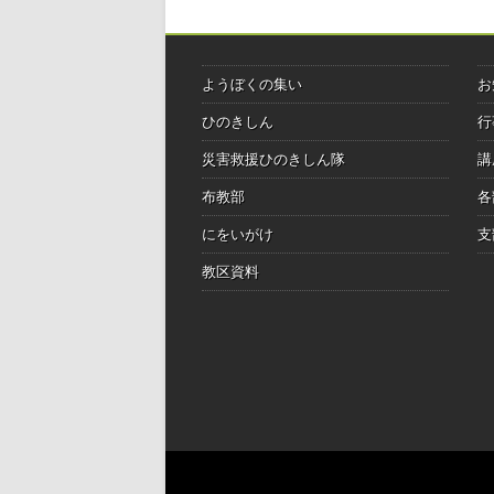
ようぼくの集い
お
ひのきしん
行
災害救援ひのきしん隊
講
布教部
各
にをいがけ
支
教区資料