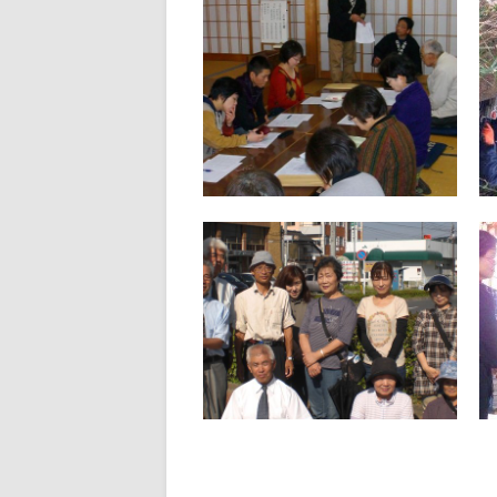
2014.02.07
粕屋宗像支部 時報手配り
ひのきしん者の集い開催
２月２日（日）、「第２回天理時報手配
りひのきしん者の集い」を弘玄分教会を
会場に行いました。参加者は、３０名。
中山支部長の開会のあいさつに始ま
り、その後、宗像地区の時報の手配り活
動を通してようぼくの方々に積極的に声
をか
▶
2012.10.03
全教一斉にをいがけデー
９月２８日から３０日にかけて、全国で
行われた全教一斉にをいがけデー。この
福岡の各地でも、路傍講演や神名流しに
高らかな声が上がり、また、個別訪問な
ど、勇んだ教友の姿が見られました。 遠
賀支部 遠賀支部では６年前(立教170
▶