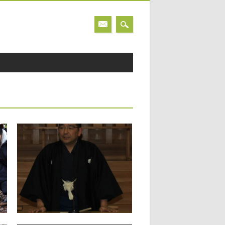
2014.04.04
ようぼくの集い 次々に開
催！
例
鞍直支部（筑紫大教会） 鞍直支部は３
月２日（日）、午後１時半から筑紫大教
雨
会を会場に開催し、本部講師には中田善
亮先生（本部布教部長）にお越しいただ
きました。多くの参加者が集い、282名
を数えました。 中田先生より、今の
▶