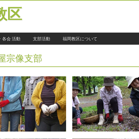
教区
・各会 活動
支部活動
福岡教区について
屋宗像支部
2014.05.01
2014.05.01
第２回 写真コンテスト大
全教一斉ひのきしんデー開
賞発表！
催！
今年も「全教一斉ひのきしんデー」に伴
八幡東支部 八幡東支部では、毎年恒
い、福岡教区広報部では「第２回 写真
の谷口霊園墓地で除草・清掃ひのきしん
コンテスト」を開催し、受賞者が決定し
をさせていただきました。 朝から小
ましたので、お知らせいたします。 ま
の降るあいにくの天気でしたが、開始す
た、ご参加いただきました皆様方には、
るころには晴れ間も見えるまでに回復
心よりお礼申し上げます。ありがとうご
し、合計128名（うち、少年会員20名
ざい
▶
▶