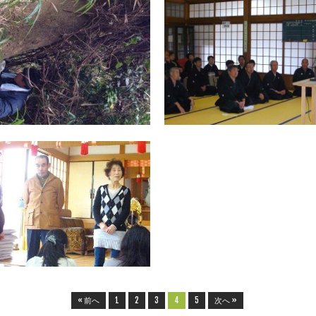
2013.12.04
2013.12.04
災救隊短報〈20〉
ようぼくの集い推進大会
粕屋宗像支部
11月28日から29日（一部は27日よ
り）にかけて、これまで継続して作業を
11月9日（土）、津屋崎町分教会におい
行っている宗像市さつき松原で、教区訓
て教区青年会の巡回をいただいた後、
練を行いました。今回は昨年「ひのきし
「ようぼくの集い推進大会」を開催しま
んの集い」を行った場所を更に整備し、
した。 教区青年会から、平田委員（八
ボランティアの手で松の植林ができ
支部委員長）より、来年2月に開催され
る「青年会九州ブロック福岡大会」に一
▶
人
▶
2012.02.01
天理時報手配りの集い ～
粕屋宗像支部～
１月２９日、福津市の弘玄分教会を会場
として「天理時報手配りの集い」を開
催。３５名が参加しました。当日は、冬
空が続いていたが、すっきりと快晴のご
守護を頂き、午前１１時より、眞武廣
実・前支部長より、日ごろのひのきしん
に対し、
▶
« 前へ
1
2
3
4
5
次へ »