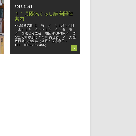
2013.11.01
１１月陽気ぐらし講座開催
案内
■八幡西支部 日 時 ／ １１月１６日
（土）１４：００～１５：００ 会 場
／ 西宅心分教会 地図 参加対象／ ど
女
なたでも参加できます 責任者 ／ 天理
教西宅心分教会（会長：佐藤康子・
TEL 093-883-8484）
▶