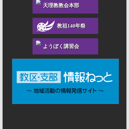
天理教教会本部
教祖140年祭
ようぼく講習会