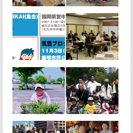
た。 数日前に最終の下見に行
ック大会が開催されました。
▶
▶
くと、問題発生！ 明る過ぎ
当日は開始前から時折強い雨
て、集いで上映する予定のビ
が降りしきるなど、天候不順
デオがスクリーンに映らな
によりひのきしんの実施が危
い。ツルツルのボードを仕入
ぶまれましたが
2018.08.05
2018.07.03
れたり、天井
第16回ひのきしんの
中央ブロックで「葬
集い ご案内
儀勉強会」開催！
６月９日、教務支庁において
中央ブロック主催の葬儀勉強
会を開催し、23名が参加しま
した。 ブロック内で葬儀を学
びたい、勉強したいという要
▶
▶
望があり、祭事部にお願いし
たところ、サンレー紫雲閣パ
ーティープロ事業部・司会ア
シスタン
2018.06.02
2018.06.02
第4回 写真コンテス
ファミリーハートク
ト大賞発表！
リーンキャンペーン
開催！
「全教一斉ひのきしんデー」
に伴い、福岡教区広報部では
福岡教区中央ブロック青年会
「第4回 写真コンテスト」を
は５月５日（土）、ブロック
開催し、受賞者が決定しまし
管内５支部合同で「ファミリ
たので、お知らせいたしま
ーハートクリーンキャンペー
▶
▶
す。 また、ご参加いただきま
ン」を開催。大人19名、少年
した皆様方には、心よりお礼
会員19名の計38名が参加しま
申し上げます。ありがとうご
した。 この活動は、前日まで
ざいました
開催されていた「博多どんた
2017.10.05
2017.08.06
く港