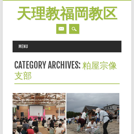
天理教福岡教区
MAIN MENU
Skip
MENU
to
content
CATEGORY ARCHIVES:
粕屋宗像
支部
2018.10.03
2018.10.03
時報手配りひのきし
第16回ひのきしんの
ん者の集い（中央・
集い開催！（中央ブ
北部・南部）
ロック）
◆中央ブロック ビーチハウス
■中央ブロック ９月１日、ビ
内で天理時報手配りひのきし
ーチハウスSAIKAIにて、第16
ん者の集いが開催されまし
回ひのきしんの集い中央ブロ