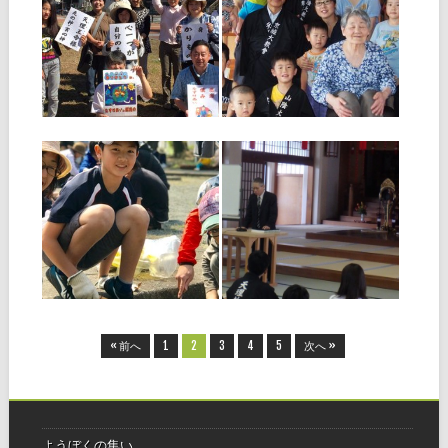
全教一斉にをいがけ
粕屋宗像支部で「少
デー 開催
年会おとまり会」開
催！
◆粕屋宗像支部 私の参加した
粕屋組北部は、28日、粕屋組
7月1日（土）～2日（日）に
南部と合同で、ＪＲ福工大前
かけ元勝分教会を会場に支部
駅周辺において路傍講演、リ
少年会おとまり会を開催。真
ーフレット配りを行いまし
夏の気候の中、少年会員12
▶
▶
た。早朝は前日からの雨で心
名、育成会員10名の合計22名
配されましたが、午前11時の
が参加した。 初日、子どもた
路傍講演開始までにはすっか
ちはあっという間に仲良くな
り上がり
り、和気あいあいとした雰囲
2017.06.04
2016.11.05
気の
第3回 写真コンテス
天理時報購読者大
ト大賞発表！
会 開催報告 （粕屋
宗像支部）10/9
「全教一斉ひのきしんデー」
に伴い、福岡教区広報部では
10月9日、粕屋宗像支部に
「第3回 写真コンテスト」を
おいて、教区として初めての
開催し、受賞者が決定しまし
試みとなる「天理時報購読者
たので、お知らせいたしま
大会」を開催いたしました。
▶
▶
す。 また、ご参加いただきま
当日はお天気にも恵まれ、午
した皆様方には、心よりお礼
後１時より西海大教会を会場
申し上げます。ありがとうご
に、参加者100名ほどが集ま
ざいました
りました。 支部長
« 前へ
1
2
3
4
5
次へ »
ようぼくの集い